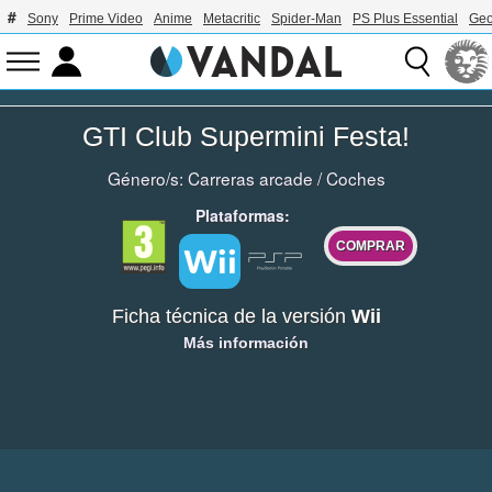
Sony
Prime Video
Anime
Metacritic
Spider-Man
PS Plus Essential
Geo
GTI Club Supermini Festa!
Género/s:
Carreras arcade
/
Coches
Plataformas:
COMPRAR
Ficha técnica de la versión
Wii
Más información