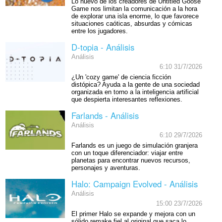
Lo nuevo de los creadores de Untitled Goose
Game nos limitan la comunicación a la hora
de explorar una isla enorme, lo que favorece
situaciones caóticas, absurdas y cómicas
entre los jugadores.
D-topia - Análisis
Análisis
6:10 31/7/2026
¿Un 'cozy game' de ciencia ficción
distópica? Ayuda a la gente de una sociedad
organizada en torno a la inteligencia artificial
que despierta interesantes reflexiones.
Farlands - Análisis
Análisis
6:10 29/7/2026
Farlands es un juego de simulación granjera
con un toque diferenciador: viajar entre
planetas para encontrar nuevos recursos,
personajes y aventuras.
Halo: Campaign Evolved - Análisis
Análisis
15:00 23/7/2026
El primer Halo se expande y mejora con un
sólido remake fiel al original que saca lo