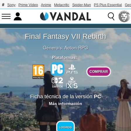
Sony
Prime Video
Anime
Metacritic
Spider-Man
PS Plus Essential
Geo
Final Fantasy VII Rebirth
Género/s:
Action-RPG
Plataformas:
COMPRAR
Ficha técnica de la versión
PC
Más información
LOGROS