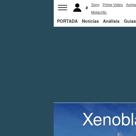
Sony
Prime Video
Anim
Metacritic
PORTADA
Noticias
Análisis
Guías
Xenobla