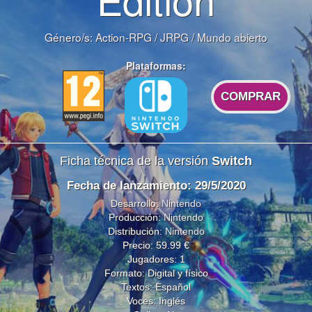
Género/s:
Action-RPG
/
JRPG
/
Mundo abierto
Plataformas:
COMPRAR
Ficha técnica de la versión
Switch
Fecha de lanzamiento: 29/5/2020
Desarrollo:
Nintendo
Producción:
Nintendo
Distribución:
Nintendo
Precio: 59.99 €
Jugadores: 1
Formato: Digital y físico
Textos: Español
Voces: Inglés