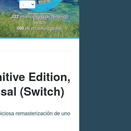
#22
en el
ranking de Nintendo
62
votos
Switch
.
#60
en el
ranking global
.
itive Edition
,
sal (Switch)
biciosa remasterización de uno