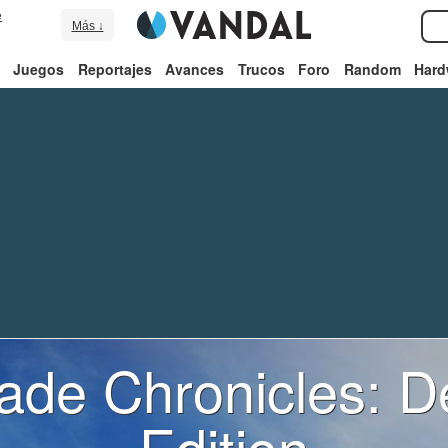
e
Más ↓
Juegos
Reportajes
Avances
Trucos
Foro
Random
Hard
de Chronicles: De
Edition