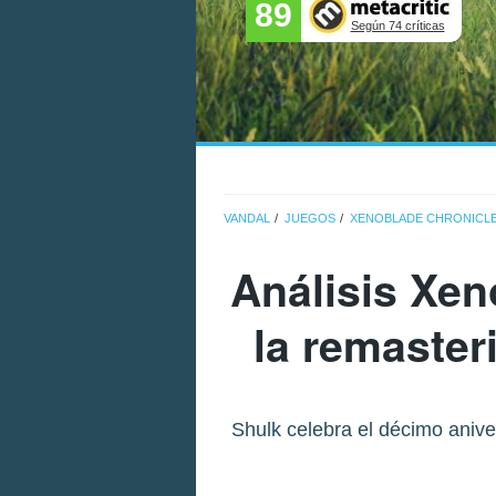
89
Según 74 críticas
VANDAL
JUEGOS
XENOBLADE CHRONICLES
Análisis
Xeno
la remaster
Shulk celebra el décimo anive