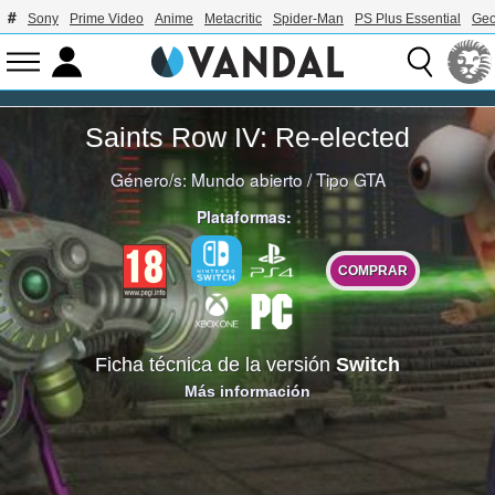
Sony
Prime Video
Anime
Metacritic
Spider-Man
PS Plus Essential
Geo
Saints Row IV: Re-elected
Género/s:
Mundo abierto
/
Tipo GTA
Plataformas:
COMPRAR
Ficha técnica de la versión
Switch
Más información