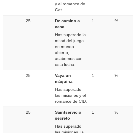
y el romance de
Gat.
25
De camino a
1
%
casa
Has superado la
mitad del juego
en mundo
abierto,
acabemos con
esta lucha.
25
Vaya un
1
%
máquina
Has superado
las misiones y el
romance de CID.
25
Saintservicio
1
%
secreto
Has superado
las misiones, la