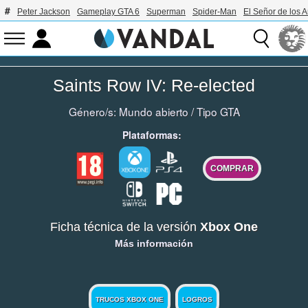
Peter Jackson
Gameplay GTA 6
Superman
Spider-Man
El Señor de los A
Saints Row IV: Re-elected
Género/s:
Mundo abierto
/
Tipo GTA
Plataformas:
COMPRAR
Ficha técnica de la versión
Xbox One
Más información
TRUCOS XBOX ONE
LOGROS