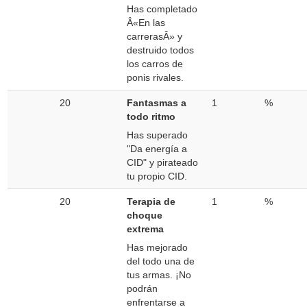
Has completado
Â«En las
carrerasÂ» y
destruido todos
los carros de
ponis rivales.
20
Fantasmas a
1
%
todo ritmo
Has superado
"Da energía a
CID" y pirateado
tu propio CID.
20
Terapia de
1
%
choque
extrema
Has mejorado
del todo una de
tus armas. ¡No
podrán
enfrentarse a