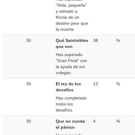
"Hola, pequeña"
y salvado a
Kinzie de un
destino peor que
la muerte.
30
Qué Saintsibles
38
%
que son
Has superado
"Gran Final" con
la ayuda de tus
colegas.
30
El rey de los
13
%
desafíos
Has completado
todos los
desafíos.
30
Que no cunda
4
%
el pánico