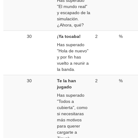
Has superado
"El mundo real"
y escapado de la
simulación.
¿Ahora, qué?
30
¡Ya tocaba!
2
%
Has superado
"Hola de nuevo"
y por fin has
vuelto a reunir a
la banda.
30
Te la han
2
%
jugado
Has superado
"Todos a
cubierta", como
si necesitaras
más motivos
para querer
cargarte a