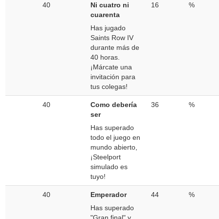
40
Ni cuatro ni
16
%
cuarenta
Has jugado
Saints Row IV
durante más de
40 horas.
¡Márcate una
invitación para
tus colegas!
40
Como debería
36
%
ser
Has superado
todo el juego en
mundo abierto,
¡Steelport
simulado es
tuyo!
40
Emperador
44
%
Has superado
"Gran final" y