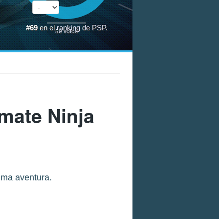
#69
en el
ranking de PSP
.
59
votos
mate Ninja
tima aventura.