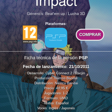
Género/s:
Beat'em up
/
Lucha 3D
Plataformas:
COMPRAR
Ficha técnica de la versión
PSP
Fecha de lanzamiento: 21/10/2011
Desarrollo: Cyber Connect 2 / Racjin
Producción:
Namco Bandai
Distribución:
Namco Bandai
Precio: 40,95 €
Jugadores: 1-2
Formato: UMD
Textos: Español
Voces: Inglés / Japonés