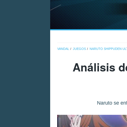
VANDAL
JUEGOS
NARUTO SHIPPUDEN ULT
Análisis 
Naruto se enf