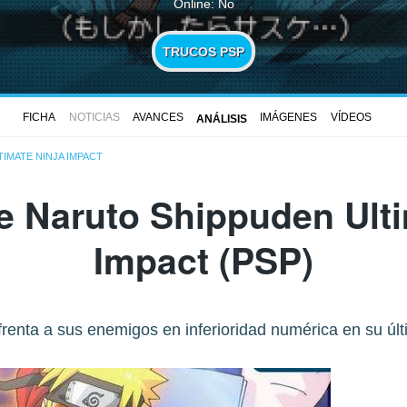
Online: No
TRUCOS PSP
FICHA
NOTICIAS
AVANCES
IMÁGENES
VÍDEOS
ANÁLISIS
IMATE NINJA IMPACT
de
Naruto Shippuden Ulti
Impact
(PSP)
renta a sus enemigos en inferioridad numérica en su úl