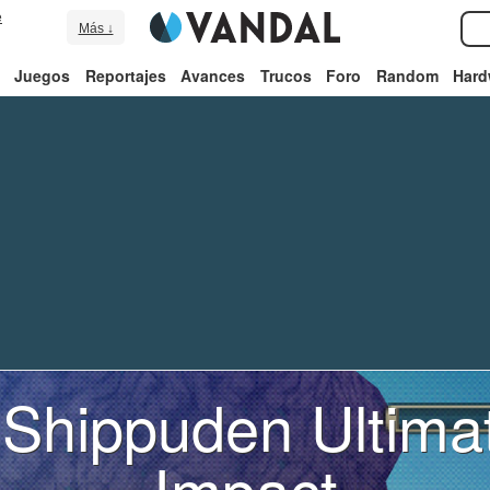
e
Más ↓
Juegos
Reportajes
Avances
Trucos
Foro
Random
Hard
 Shippuden Ultimat
Impact