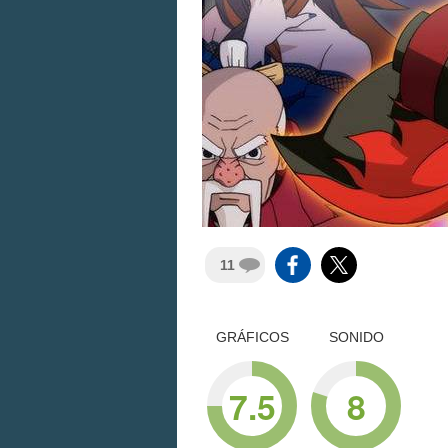
11
GRÁFICOS
SONIDO
7.5
8