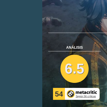
ANÁLISIS
6.5
54
Según 56 críticas