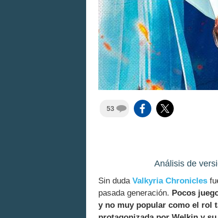
53
Análisis de ver
Sin duda
Valkyria Chronicles
fu
pasada generación.
Pocos juego
y no muy popular como el rol t
protagonizada por Welkin y s