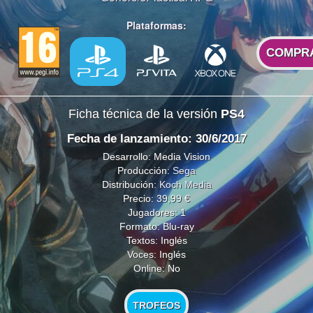
Plataformas:
COMPR
Ficha técnica de la versión
PS4
Fecha de lanzamiento: 30/6/2017
Desarrollo: Media Vision
Producción:
Sega
Distribución:
Koch Media
Precio: 39,99 €
Jugadores: 1
Formato: Blu-ray
Textos: Inglés
Voces: Inglés
Online: No
TROFEOS