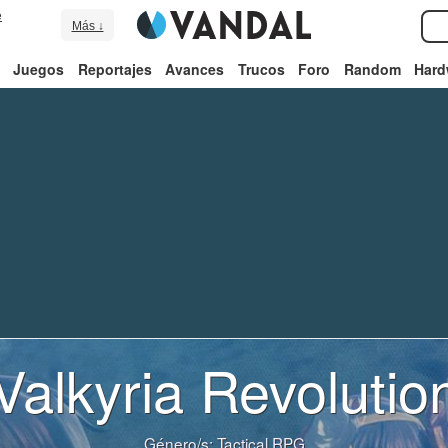
e
Más ↓
Juegos
Reportajes
Avances
Trucos
Foro
Random
Hard
Valkyria Revolutio
Género/s:
Tactical RPG