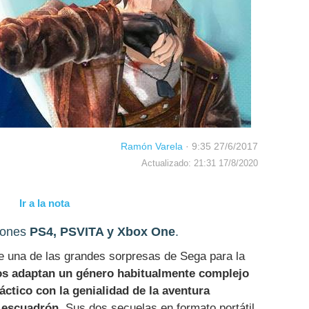
Ramón Varela
·
9:35 27/6/2017
Actualizado: 21:31 17/8/2020
Ir a la nota
siones
PS4, PSVITA y Xbox One
.
e una de las grandes sorpresas de Sega para la
s adaptan un género habitualmente complejo
áctico con la genialidad de la aventura
u escuadrón
. Sus dos secuelas en formato portátil,