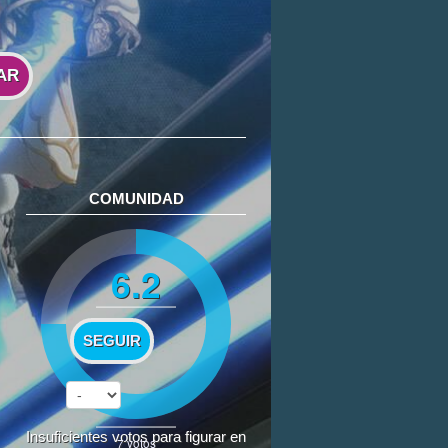
AR
COMUNIDAD
6.2
SEGUIR
Insuficientes votos para figurar en
7
votos