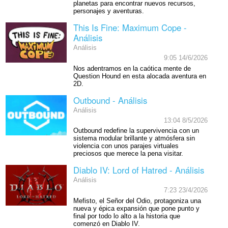
planetas para encontrar nuevos recursos,
personajes y aventuras.
This Is Fine: Maximum Cope -
Análisis
Análisis
9:05 14/6/2026
Nos adentramos en la caótica mente de
Question Hound en esta alocada aventura en
2D.
Outbound - Análisis
Análisis
13:04 8/5/2026
Outbound redefine la supervivencia con un
sistema modular brillante y atmósfera sin
violencia con unos parajes virtuales
preciosos que merece la pena visitar.
Diablo IV: Lord of Hatred - Análisis
Análisis
7:23 23/4/2026
Mefisto, el Señor del Odio, protagoniza una
nueva y épica expansión que pone punto y
final por todo lo alto a la historia que
comenzó en Diablo IV.