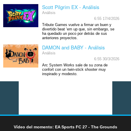
Scott Pilgrim EX - Análisis
Análisis
6:55 17/4/2026
Tribute Games vuelve a firmar un buen y
divertido beat ‘em up que, sin embargo, se
ha quedado un poco por detrás de sus
anteriores proyectos.
DAMON and BABY - Análisis
Análisis
6:55 30/3/2026
Arc System Works sale de su zona de
confort con un twin-stick shooter muy
inspirado y modesto.
Vídeo del momento: EA Sports FC 27 - The Grounds