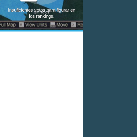
Insuficientes votos para figurar en
Sin votos
los rankings.