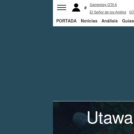
Gameplay GTA 6
El Señor de los Anillos
GT
PORTADA
Noticias
PS5
Análisis
Guías
Utawa