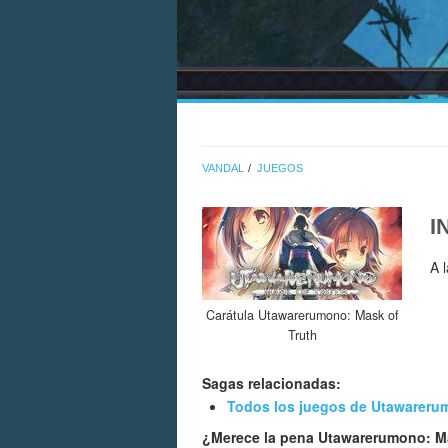
VANDAL
JUEGOS
I
A 
Carátula Utawarerumono: Mask of
Truth
Sagas relacionadas:
Todos los juegos de Utawarer
¿Merece la pena Utawarerumono: M