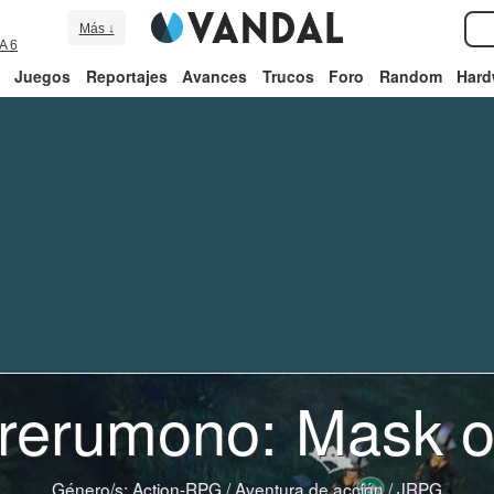
Más ↓
A 6
Juegos
Reportajes
Avances
Trucos
Foro
Random
Hard
rerumono: Mask of
Género/s:
Action-RPG
/
Aventura de acción
/
JRPG