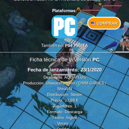
Plataformas:
COMPRAR
También en:
PS4
PSVITA
Ficha técnica de la versión
PC
Fecha de lanzamiento
: 23/1/2020
Desarrollo: AQUAPLUS
Producción: Utawarerumono /
DMM GAMES
/
ShiraVN
Distribución: Steam
Precio: 33,99 €
Jugadores: 1
Formato: Descarga
Textos: Inglés
Voces: -
Online: -