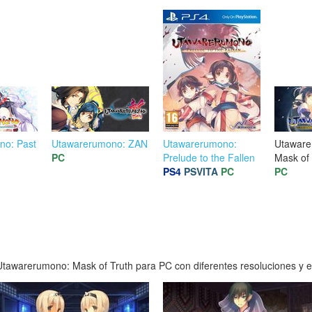
no: Past
Utawarerumono: ZAN
Utawarerumono:
Utaware
PC
Prelude to the Fallen
Mask of
d
PS4
PSVITA
PC
PC
tawarerumono: Mask of Truth para PC con diferentes resoluciones y en 