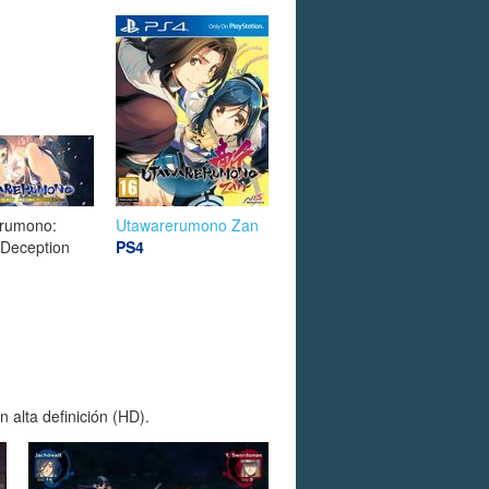
rumono:
Utawarerumono Zan
 Deception
PS4
alta definición (HD).