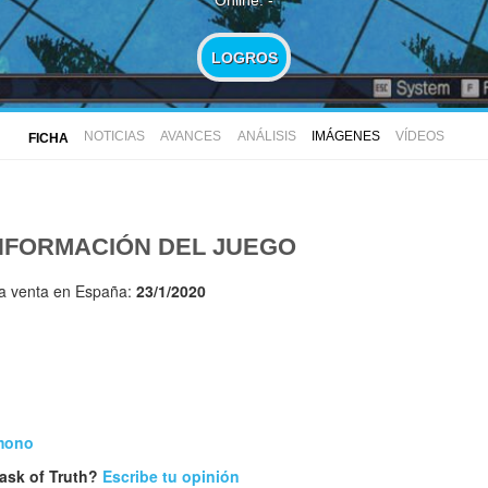
LOGROS
NOTICIAS
AVANCES
ANÁLISIS
IMÁGENES
VÍDEOS
FICHA
NFORMACIÓN DEL JUEGO
la venta en España:
23/1/2020
umono
ask of Truth?
Escribe tu opinión