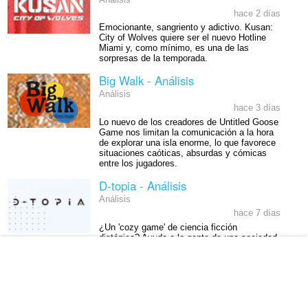
hace 2 días
Emocionante, sangriento y adictivo. Kusan:
City of Wolves quiere ser el nuevo Hotline
Miami y, como mínimo, es una de las
sorpresas de la temporada.
Big Walk - Análisis
Análisis
hace 3 días
Lo nuevo de los creadores de Untitled Goose
Game nos limitan la comunicación a la hora
de explorar una isla enorme, lo que favorece
situaciones caóticas, absurdas y cómicas
entre los jugadores.
D-topia - Análisis
Análisis
hace 7 días
¿Un 'cozy game' de ciencia ficción
distópica? Ayuda a la gente de una sociedad
organizada en torno a la inteligencia artificial
que despierta interesantes reflexiones.
Farlands - Análisis
Análisis
6:10 29/7/2026