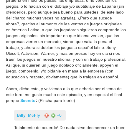
pirateria en muchos paises, las empresas, o no vendian los
juegos, o lo hacian con el doblaje y/o subtitulaje de España (sin
ofenderlos, pero aunque sea bueno para ustedes, de este lado
del charco muchas veces no agrada). ¿Pero que sucede
ahora?, gracias al aumento de las ventas de juegos originales
en America Latina, a que los jugadores siguieron comprando los
juegos originales, sin importar en que idioma venian, que las
empresas vieron un mercado, vieron que valia la pena el
trabajo, y ahora si doblan los juegos a español latino. Sony,
Ubisoft, Activision, Warner, y mas empresas hoy en dia si nos
traen los juegos en nuestro idioma, y con un trabajo profesional.
Asi que, si quieren un juego doblado oficialmente, apoyen el
juego, comprenlo, y/o pidanle en masa a la empresa (con
educacion y respeto, obviamente) que lo traigan en español.
Ahora, dicho esto, y volviendo a lo que debería ser el tema de
este foro, me gusto mucho este episodio, y en especial el final
porque
Secreto
:
(Pincha para leerlo)
Billy_McFly
+0
Totalmente de acuerdo! De nada sirve desmerecer un buen