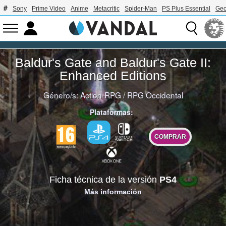
Sony
Prime Video
Anime
Metacritic
Spider-Man
PS Plus Essential
Geo
Baldur's Gate and Baldur's Gate II:
Enhanced Editions
Género/s:
Action-RPG
/
RPG Occidental
Plataformas:
COMPRAR
Ficha técnica de la versión
PS4
Más información