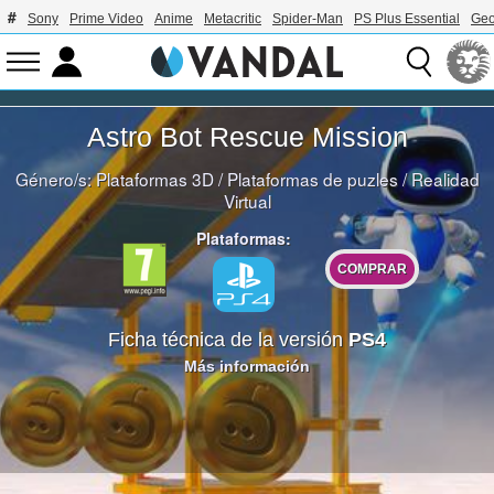
Sony
Prime Video
Anime
Metacritic
Spider-Man
PS Plus Essential
Geo
Astro Bot Rescue Mission
Género/s:
Plataformas 3D
/
Plataformas de puzles
/
Realidad
Virtual
Plataformas:
COMPRAR
Ficha técnica de la versión
PS4
Más información