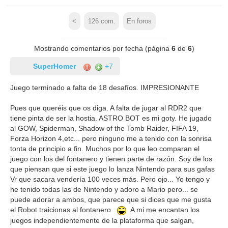
<
126
com.
En foros
Mostrando comentarios por fecha (página
6
de
6
)
SuperHomer
+7
Juego terminado a falta de 18 desafíos. IMPRESIONANTE
Pues que queréis que os diga. A falta de jugar al RDR2 que
tiene pinta de ser la hostia. ASTRO BOT es mi goty. He jugado
al GOW, Spiderman, Shadow of the Tomb Raider, FIFA 19,
Forza Horizon 4,etc... pero ninguno me a tenido con la sonrisa
tonta de principio a fin. Muchos por lo que leo comparan el
juego con los del fontanero y tienen parte de razón. Soy de los
que piensan que si este juego lo lanza Nintendo para sus gafas
Vr que sacara vendería 100 veces más. Pero ojo... Yo tengo y
he tenido todas las de Nintendo y adoro a Mario pero... se
puede adorar a ambos, que parece que si dices que me gusta
el Robot traicionas al fontanero
A mi me encantan los
juegos independientemente de la plataforma que salgan,