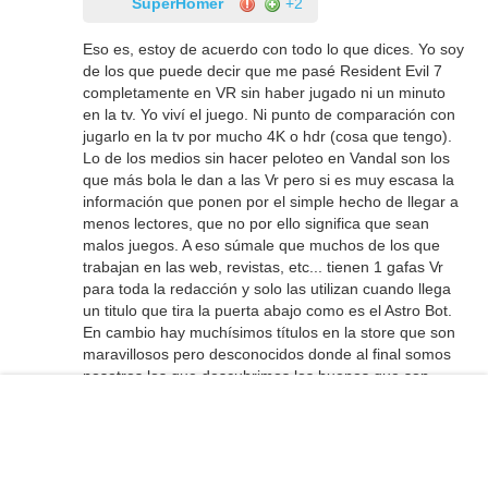
SuperHomer
+2
Eso es, estoy de acuerdo con todo lo que dices. Yo soy
de los que puede decir que me pasé Resident Evil 7
completamente en VR sin haber jugado ni un minuto
en la tv. Yo viví el juego. Ni punto de comparación con
jugarlo en la tv por mucho 4K o hdr (cosa que tengo).
Lo de los medios sin hacer peloteo en Vandal son los
que más bola le dan a las Vr pero si es muy escasa la
información que ponen por el simple hecho de llegar a
menos lectores, que no por ello significa que sean
malos juegos. A eso súmale que muchos de los que
trabajan en las web, revistas, etc... tienen 1 gafas Vr
para toda la redacción y solo las utilizan cuando llega
un titulo que tira la puerta abajo como es el Astro Bot.
En cambio hay muchísimos títulos en la store que son
maravillosos pero desconocidos donde al final somos
nosotros los que descubrimos los buenos que son
(también los malos
)
La VR a llegado para quedarse y el futuro pinta
espectacular.