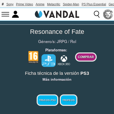
Sony
Prime Video
Anime
Metacritic
Spider-Man
PS Plus Essential
Geo
Resonance of Fate
Género/s:
JRPG
/
Rol
Plataformas:
COMPRAR
Ficha técnica de la versión
PS3
Más información
TRUCOS PS3
TROFEOS