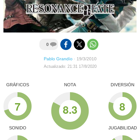
0
Pablo Grandío
·
19/3/2010
Actualizado: 21:31 17/8/2020
GRÁFICOS
NOTA
DIVERSIÓN
7
8
8.3
SONIDO
JUGABILIDAD