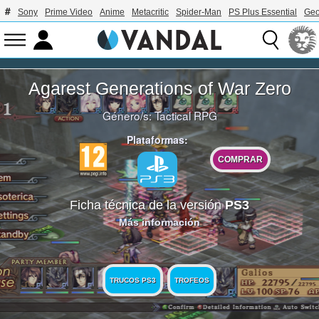
Sony
Prime Video
Anime
Metacritic
Spider-Man
PS Plus Essential
Geo
Agarest Generations of War Zero
Género/s:
Tactical RPG
Plataformas:
COMPRAR
Ficha técnica de la versión
PS3
Más información
TRUCOS PS3
TROFEOS