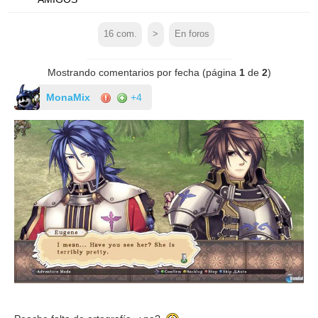
16
com.
>
En foros
Mostrando comentarios por fecha (página
1
de
2
)
MonaMix
+4