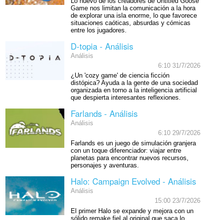
Lo nuevo de los creadores de Untitled Goose
Game nos limitan la comunicación a la hora
de explorar una isla enorme, lo que favorece
situaciones caóticas, absurdas y cómicas
entre los jugadores.
D-topia - Análisis
Análisis
6:10 31/7/2026
¿Un 'cozy game' de ciencia ficción
distópica? Ayuda a la gente de una sociedad
organizada en torno a la inteligencia artificial
que despierta interesantes reflexiones.
Farlands - Análisis
Análisis
6:10 29/7/2026
Farlands es un juego de simulación granjera
con un toque diferenciador: viajar entre
planetas para encontrar nuevos recursos,
personajes y aventuras.
Halo: Campaign Evolved - Análisis
Análisis
15:00 23/7/2026
El primer Halo se expande y mejora con un
sólido remake fiel al original que saca lo