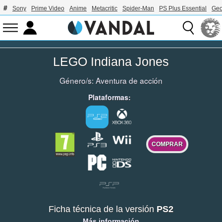
Sony
Prime Video
Anime
Metacritic
Spider-Man
PS Plus Essential
Geo
LEGO Indiana Jones
Género/s:
Aventura de acción
Plataformas:
COMPRAR
Ficha técnica de la versión
PS2
Más información