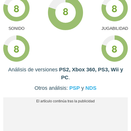
8
8
8
SONIDO
JUGABILIDAD
8
8
Análisis de versiones
PS2, Xbox 360, PS3, Wii y
PC
.
Otros análisis:
PSP
y
NDS