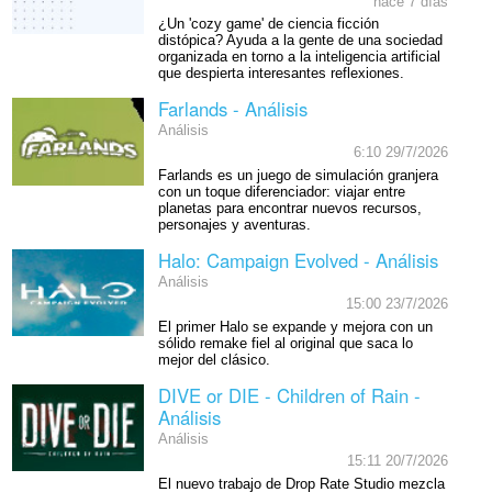
hace 7 días
¿Un 'cozy game' de ciencia ficción
distópica? Ayuda a la gente de una sociedad
organizada en torno a la inteligencia artificial
que despierta interesantes reflexiones.
Farlands - Análisis
Análisis
6:10 29/7/2026
Farlands es un juego de simulación granjera
con un toque diferenciador: viajar entre
planetas para encontrar nuevos recursos,
personajes y aventuras.
Halo: Campaign Evolved - Análisis
Análisis
15:00 23/7/2026
El primer Halo se expande y mejora con un
sólido remake fiel al original que saca lo
mejor del clásico.
DIVE or DIE - Children of Rain -
Análisis
Análisis
15:11 20/7/2026
El nuevo trabajo de Drop Rate Studio mezcla