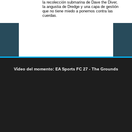
la recolección submarina de Dave the Diver,
la angustia de Dredge y una capa de gestión
que no tiene miedo a ponernos contra las
cuerdas.
Vídeo del momento: EA Sports FC 27 - The Grounds