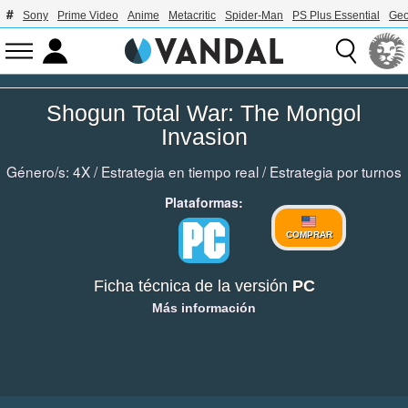
Sony
Prime Video
Anime
Metacritic
Spider-Man
PS Plus Essential
Geo
Shogun Total War: The Mongol
Invasion
Género/s:
4X
/
Estrategia en tiempo real
/
Estrategia por turnos
Plataformas:
COMPRAR
Ficha técnica de la versión
PC
Más información