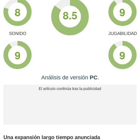
8
9
8.5
SONIDO
JUGABILIDAD
9
9
Análisis de versión
PC
.
Una expansión largo tiempo anunciada