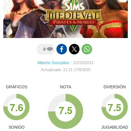
0
Alberto González
·
22/10/2011
Actualizado: 21:31 17/8/2020
GRÁFICOS
NOTA
DIVERSIÓN
7.6
7.5
7.5
SONIDO
JUGABILIDAD