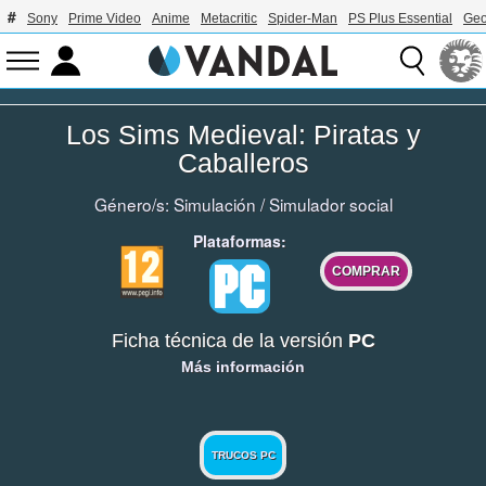
Sony
Prime Video
Anime
Metacritic
Spider-Man
PS Plus Essential
Geo
Los Sims Medieval: Piratas y
Caballeros
Género/s:
Simulación
/
Simulador social
Plataformas:
COMPRAR
Ficha técnica de la versión
PC
Más información
TRUCOS PC