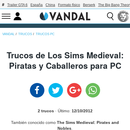
Trailer GTA 6
España
China
Formato físico
Berserk
The Big Bang Theor
VANDAL
TRUCOS
TRUCOS PC
Trucos de Los Sims Medieval:
Piratas y Caballeros para PC
2 trucos
· Último:
12/10/2012
También conocido como
The Sims Medieval: Pirates and
Nobles
.