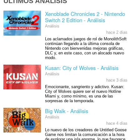
ÚLTIMOS ANÁLISIS
Xenoblade Chronicles 2 - Nintendo
Switch 2 Edition - Análisis
Análisis
hace 2 días
Los aclamados juegos de rol de MonolithSoft
continúan llegando a la última consola de
Nintendo con bienvenidas mejoras gráficas,
DLC y, en este caso, con un alocado nuevo
modo.
Kusan: City of Wolves - Análisis
Análisis
hace 3 días
Emocionante, sangriento y adictivo. Kusan:
City of Wolves quiere ser el nuevo Hotline
Miami y, como mínimo, es una de las
sorpresas de la temporada.
Big Walk - Análisis
Análisis
hace 4 días
Lo nuevo de los creadores de Untitled Goose
Game nos limitan la comunicación a la hora
de explorar una isla enorme, lo que favorece