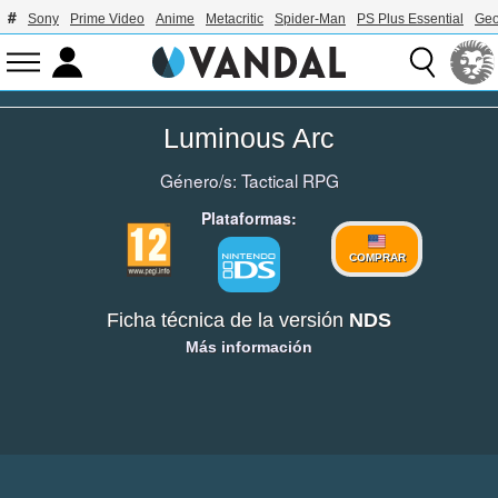
Sony
Prime Video
Anime
Metacritic
Spider-Man
PS Plus Essential
Geo
Luminous Arc
Género/s:
Tactical RPG
Plataformas:
COMPRAR
Ficha técnica de la versión
NDS
Más información