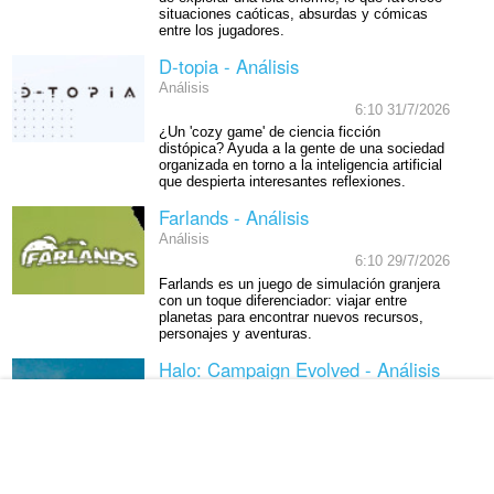
situaciones caóticas, absurdas y cómicas
entre los jugadores.
D-topia - Análisis
Análisis
6:10 31/7/2026
¿Un 'cozy game' de ciencia ficción
distópica? Ayuda a la gente de una sociedad
organizada en torno a la inteligencia artificial
que despierta interesantes reflexiones.
Farlands - Análisis
Análisis
6:10 29/7/2026
Farlands es un juego de simulación granjera
con un toque diferenciador: viajar entre
planetas para encontrar nuevos recursos,
personajes y aventuras.
Halo: Campaign Evolved - Análisis
Análisis
15:00 23/7/2026
El primer Halo se expande y mejora con un
sólido remake fiel al original que saca lo
mejor del clásico.