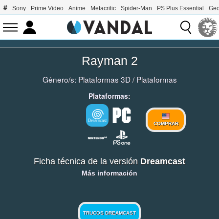
Sony
Prime Video
Anime
Metacritic
Spider-Man
PS Plus Essential
Geo
Rayman 2
Género/s:
Plataformas 3D
/
Plataformas
Plataformas:
COMPRAR
Ficha técnica de la versión
Dreamcast
Más información
TRUCOS DREAMCAST