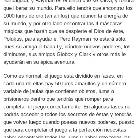
Barbaguda, y Rayman es el único que se salva, y tendrá
que liberar su mundo. Para ello tendrá que encontrar los
1000 lums de oro (amarillos) que reunen la energía de
su mundo, y por otro lado encontrar las 4 máscaras
mágicas que harán que se despierte el Dios de éste,
Polukus, para ayudarle. Pero Rayman no estará sólo,
pues su amiga el hada Ly, dándole nuevos poderes, los
diminutos, sus amigos Globox y Clark y otros más le
ayudarán en su épica aventura.
Como es normal, el juego está dividido en fases, en
cada una de ellas hay 50 lums amarillos y un número
variable de jaulas que contienen objetos, lums o
prisioneros dentro que tendrás que romper para
completar el juego correctamente. En algunas fases no
podrás acceder a todos los secretos de éstas y tendrás
que volver luego cuando poseas nuevos poderes, puesto
que para completar el juego a la perfección necesitas
haber encontrado todos los lums y haber roto todas las