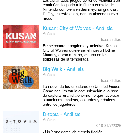
Los aclamados juegos de rol de MonolithSoft
continúan llegando a la última consola de
Nintendo con bienvenidas mejoras gráficas,
DLC y, en este caso, con un alocado nuevo
modo.
Kusan: City of Wolves - Análisis
Análisis
hace 5 días
Emocionante, sangriento y adictivo. Kusan:
City of Wolves quiere ser el nuevo Hotline
Miami y, como mínimo, es una de las
sorpresas de la temporada.
Big Walk - Análisis
Análisis
hace 6 días
Lo nuevo de los creadores de Untitled Goose
Game nos limitan la comunicación a la hora
de explorar una isla enorme, lo que favorece
situaciones caóticas, absurdas y cómicas
entre los jugadores.
D-topia - Análisis
Análisis
6:10 31/7/2026
¿Un 'cozy game' de ciencia ficción