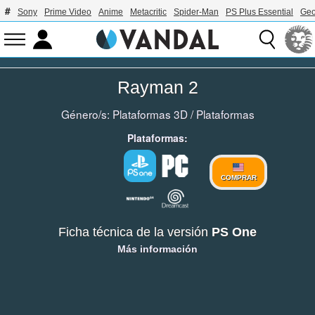
Sony
Prime Video
Anime
Metacritic
Spider-Man
PS Plus Essential
Geo
Rayman 2
Género/s:
Plataformas 3D
/
Plataformas
Plataformas:
COMPRAR
Ficha técnica de la versión
PS One
Más información