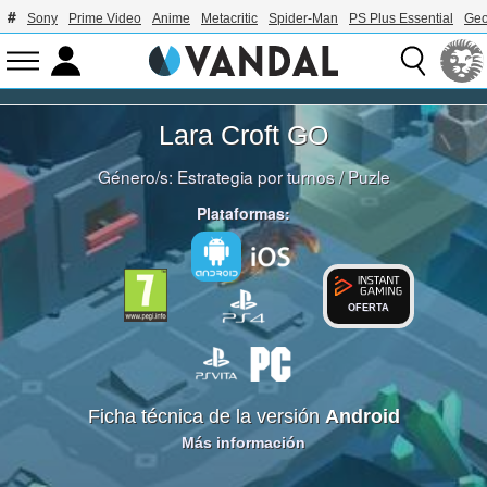
Sony
Prime Video
Anime
Metacritic
Spider-Man
PS Plus Essential
Geo
Lara Croft GO
Género/s:
Estrategia por turnos
/
Puzle
Plataformas:
OFERTA
Ficha técnica de la versión
Android
Más información