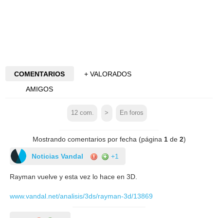
COMENTARIOS
+ VALORADOS
AMIGOS
12
com.
>
En foros
Mostrando comentarios por fecha (página
1
de
2
)
Noticias Vandal
+1
Rayman vuelve y esta vez lo hace en 3D.
www.vandal.net/analisis/3ds/rayman-3d/13869