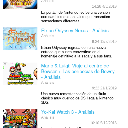
Análisis
14:28 4/3/2019
La portátil de Nintendo recibe una versión
con cambios sustanciales que transmiten
sensaciones diferentes.
Etrian Odyssey Nexus - Análisis
Análisis
9:24 13/2/2019
Etrian Odyssey regresa con una nueva
entrega que busca convertirse en el
homenaje definitivo a la saga y a sus fans.
Mario & Luigi: Viaje al centro de
Bowser + Las peripecias de Bowsy
- Análisis
Análisis
9:22 21/1/2019
Una nueva remasterización de un título
clásico muy querido de DS llega a Nintendo
3DS.
Yo-Kai Watch 3 - Análisis
Análisis
16:10 5/12/2018