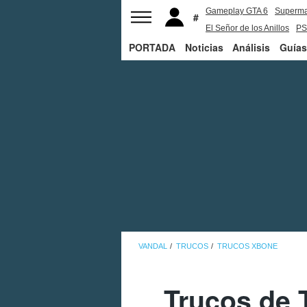
Gameplay GTA 6
Superm
El Señor de los Anillos
PS
PORTADA
Noticias
Análisis
Guías
VANDAL
TRUCOS
TRUCOS XBONE
Trucos de 