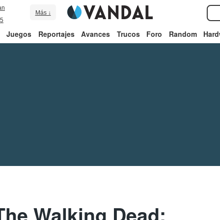
an
Más ↓
5
Juegos
Reportajes
Avances
Trucos
Foro
Random
Hard
The Walking Dead: