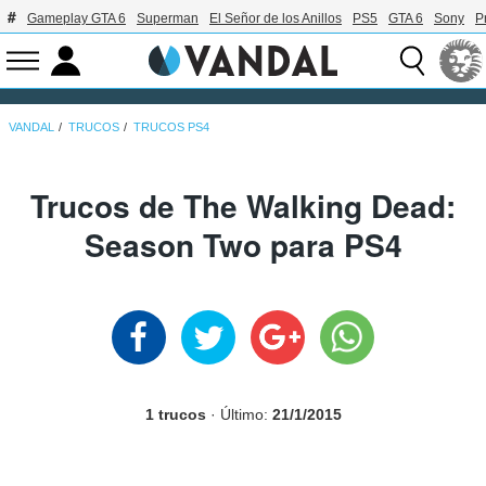
Gameplay GTA 6
Superman
El Señor de los Anillos
PS5
GTA 6
Sony
P
VANDAL
TRUCOS
TRUCOS PS4
Trucos de The Walking Dead:
Season Two para PS4
1 trucos
· Último:
21/1/2015