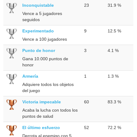
Inconquistable
23
31.9 %
Vence a 5 jugadores
seguidos
Experimentado
9
12.5 %
Vence a 100 jugadores
Punto de honor
3
4.1 %
Gana 10.000 puntos de
honor
Armería
1
1.3 %
Adquiere todos los objetos
del juego
Victoria impecable
60
83.3 %
Acaba la lucha con todos los
puntos de salud
El último esfuerzo
52
72.2 %
Derrota al enemigo con 5