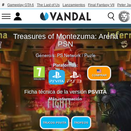
Gameplay GTA 6
The Last of Us
Lanzamientos
Final Fantasy VII
Peter J
Treasures of Montezuma: Arena
PSN
Género/s:
PS Network
/
Puzle
Plataformas:
COMPRAR
Ficha técnica de la versión
PSVITA
Más información
TRUCOS PSVITA
TROFEOS