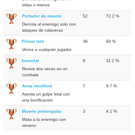
vidas o menos
Portador de muerte
52
72.2 %
Derrota al enemigo solo con
ataques de calaveras
Primer reto
36
50 %
Vence a cualquier jugador
Inmortal
8
11.1 %
Revive dos veces en un
combate
Arma mortífera
7
9.7 %
Asesta un golpe letal con
una bonificación
Muerte prolongada
3
4.1 %
Mata a tu enemigo con
veneno