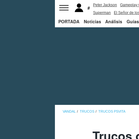
Peter Jackson
Gameplay 
Superman
El Señor de los
PORTADA
Noticias
Análisis
Guías
VANDAL
TRUCOS
TRUCOS PSVITA
Trucos 