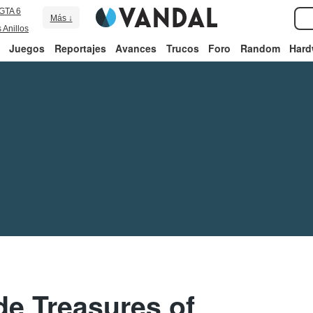
GTA 6
Más ↓
 Anillos
Juegos
Reportajes
Avances
Trucos
Foro
Random
Hard
de Treasures of