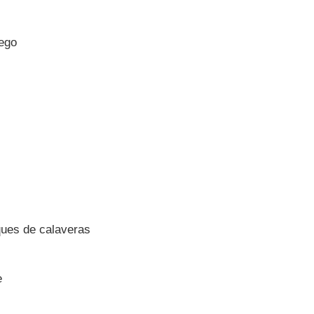
uego
ques de calaveras
e