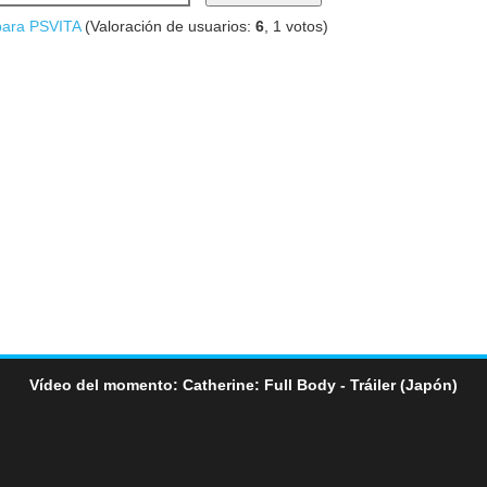
para PSVITA
(Valoración de usuarios:
6
,
1
votos)
Vídeo del momento: Catherine: Full Body - Tráiler (Japón)