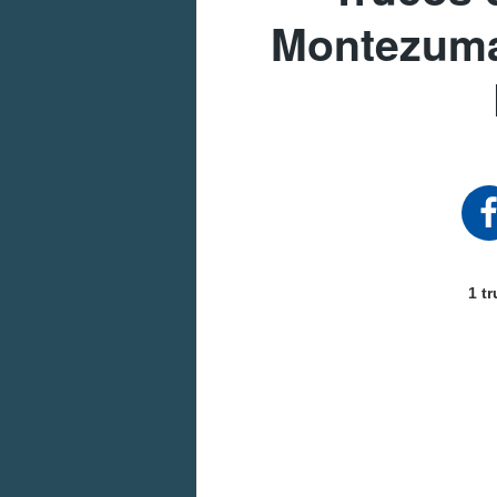
Montezuma
1 t