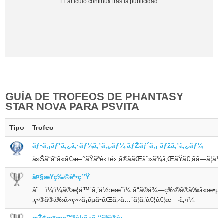
GUÍA DE TROFEOS DE PHANTASY
STAR NOVA PARA PSVITA
Tipo
Trofeo
ãƒ•ã‚¡ãƒ³ã‚¿ã‚·ãƒ¼ã‚¹ã‚¿ãƒ¼ ãƒŽãƒ´ã‚¡ ãƒžã‚¹ã‚¿ãƒ¼
ä»Šã“ã“ã«ã€æ–°ãŸãªè‹±é›„ã®åãŒåˆ»ã¾ã‚ŒãŸã€‚ãã—ã¦ä
å¤§æ¥­ç‰©èª•ç”Ÿ
â˜…ï¼‘ï¼ã®æ­¦å™¨ã‚’ä½œæˆï¼ ã“ã®å¾—ç‰©ã®å‰ã«æ•µã
‚ç›®ã®å‰ã«ç«‹ã¡ãµã•ãŒã‚‹å…¨ã¦ã‚’â€¦â€¦æ–¬ã‚‹ï¼
æŽ¢æ¤œç™ºè¦‹ã¿ã‚“ãªã®è¡—