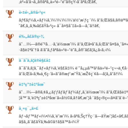
‚è²«ã‘ã¬ã‚‚ã®ãªã„ä»²é–“é”ã®çŸ›ã¨ãªã‚Œã€‚
è‹±é›„ã®å‹²ç«
ãƒ€ãƒ¼ã‚«ãƒ¼ã‚’ï¼‘ï¼‘ï¼‘ï¼‘ä½“æ’ƒç ´ï¼ ã“ã‚Œã§ã‚ã®äººã«
ˆã€‚ã‚‚ã‚‰ã£ãŸå‹²ç« ã¯å¤§åˆ‡ã«ã—ã‚ˆã†ã€‚
é‰„å£ã®ç›¾
â˜…ï¼—ã®é˜²å…·ã‚’ä½œæˆï¼ ã“ã‚Œã•ãˆã‚ã‚Œã°å¤§ä¸ˆå¤
·ã§è‡ªåˆ†ã ã‘ã˜ã‚ƒãªãä»²é–“é”ã‚‚å®ˆã£ã¦ã¿ã›ã‚‹ï¼
ã¯ã˜ã‚ã¦ã®è§£å‡
ã¯ã˜ã‚ã¦ã‚¯ãƒ«ãƒ¼ã‚’è§£å‡ï¼ è¨˜å¿µã™ã¹ãä»²é–“ç¬¬ä¸€å·ã
ã“ã‚Œã‹ã‚‰ä¸€ç·’ã«ã“ã®æƒ‘æ˜Ÿã‚’æŽ¢ç´¢ã—ã¦ã„ã“ã†ï¼
è‡ªç”±è‡ªåœ¨
â˜…ï¼—ã®ã‚¢ã‚¿ãƒƒãƒãƒ‘ãƒ¼ãƒ„ã‚’ä½œæˆï¼ ã“ã‚Œã§è‡ª
¦å™¨ã‚’è‡ªç”±è‡ªåœ¨ã«å½©ã‚ã†ã€‚æˆ¦å ´ã§ç›®ç«‹ã¤ã“ã¨é–“é
å¸«ç¯„ä»£
ãƒ¬ãƒ™ãƒ«ï¼•ï¼ã‚’é”æˆï¼ ã‹ãªã‚Šç†Ÿç·´ã—ãŸæˆ¦å£«ã€‚ãã‚ã
ã§ã‚‚ã¨ã£ãŸã‚‰ã©ã†ã§ã™ã‹ï¼Ÿ