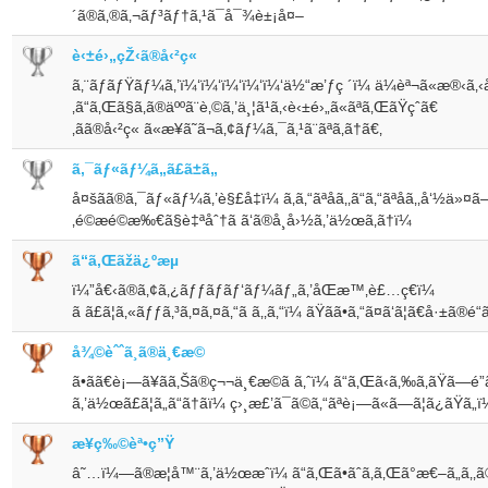
´ã®ã‚®ã‚¬ãƒ³ãƒ†ã‚¹ã¯å¯¾è±¡å¤–
è‹±é›„çŽ‹ã®å‹²ç«
ã‚¨ãƒãƒŸãƒ¼ã‚’ï¼‘ï¼‘ï¼‘ï¼‘ï¼‘ä½“æ’ƒç ´ï¼ ä¼èª¬ã«æ®‹ã‚‹å
‚ã“ã‚Œã§ã‚ã®äººã¨è‚©ã‚’ä¸¦ã¹ã‚‹è‹±é›„ã«ãªã‚ŒãŸç­ˆã€
‚ãã®å‹²ç« ã«æ¥ã˜ã¬ã‚¢ãƒ¼ã‚¯ã‚¹ã¨ãªã‚ã†ã€‚
ã‚¯ãƒ«ãƒ¼ã„ã£ã±ã„
å¤šãã®ã‚¯ãƒ«ãƒ¼ã‚’è§£å‡ï¼ ã‚ã‚“ãªå­ã‚‚ã“ã‚“ãªå­ã‚‚å‘½
‚é©æé©æ‰€ã§è‡ªåˆ†ã ã‘ã®å¸å›½ã‚’ä½œã‚ã†ï¼
ã“ã‚Œãžä¿ºæµ
ï¼”å€‹ã®ã‚¢ã‚¿ãƒƒãƒãƒ‘ãƒ¼ãƒ„ã‚’åŒæ™‚è£…ç€ï¼
ã ã£ã¦ã‚«ãƒƒã‚³ã‚¤ã‚¤ã‚“ã ã‚‚ã‚“ï¼ ãŸãã•ã‚“ã¤ã‘ã¦ã€å·±ã®é“ã‚
å¾©èˆˆã¸ã®ä¸€æ­©
ã•ãã€è¡—ã¥ãã‚Šã®ç¬¬ä¸€æ­©ã ã‚ˆï¼ ã“ã‚Œã‹ã‚‰ã‚ãŸã—é”
ã‚’ä½œã£ã¦ã„ã“ã†ã­ï¼ ç›¸æ£’ã¯ã©ã‚“ãªè¡—ã«ã—ã¦ã¿ãŸã„
æ¥­ç‰©èª•ç”Ÿ
â˜…ï¼—ã®æ­¦å™¨ã‚’ä½œæˆï¼ ã“ã‚Œã•ãˆã‚ã‚Œã°æ€–ã„ã‚‚ã