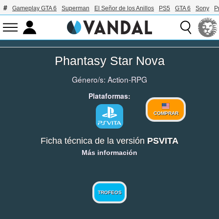
Gameplay GTA 6
Superman
El Señor de los Anillos
PS5
GTA 6
Sony
P
Phantasy Star Nova
Género/s:
Action-RPG
Plataformas:
COMPRAR
Ficha técnica de la versión
PSVITA
Más información
TROFEOS