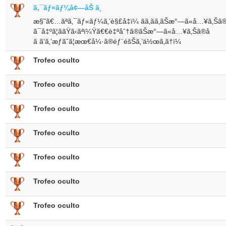
ã‚¯ãƒ«ãƒ¼å¢—åŠ ä¸­
æ§˜ã€…ãªã‚¯ãƒ«ãƒ¼ã‚’è§£å‡ï¼ ãã‚ãã‚ãŠæ°—ã«å…¥ã‚Šã®å
ã¯å‡ºã¦ããŸã‹ãªï¼Ÿã€€è‡ªåˆ†ã®ãŠæ°—ã«å…¥ã‚Šã®å­
ã ã‘ã‚’æƒãˆã¦æœ€å¼·ã®éƒ¨éšŠã‚’ä½œã‚ã†ï¼
Trofeo oculto
Trofeo oculto
Trofeo oculto
Trofeo oculto
Trofeo oculto
Trofeo oculto
Trofeo oculto