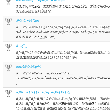
ã ã„ã¶ç™ºå±•ã—ã¦ããŸã­ï¼ ã“ã‚Œã‹ã‚‰ã‚ãŸã—ãŸã¡è‰²ã
ã‚’ä½œã£ã¡ã‚ƒãŠã†ï¼
å¤‰å¹»è‡ªåœ¨
â˜…ï¼‘ï¼ã®ã‚¢ã‚¿ãƒƒãƒãƒ‘ãƒ¼ãƒ„ã‚’ä½œæˆï¼ ã“ã‚Œã§è‡
‰å¹»è‡ªåœ¨ã«å½©ã‚ã†ã€‚æ­¦å™¨ã‚’ãµã‚‹ã†åº¦ã«ç¾¨æœ›ã
ã‘ã‚‹ã“ã¨é–“é•ã„ç„¡ã—ã€‚
å¸«ç¯„
ãƒ¬ãƒ™ãƒ«ï¼‘ï¼ï¼ã‚’é”æˆï¼ ã‚¢ãƒ¼ã‚¯ã‚¹æœ€å¼·ã®æˆ¦
‚ã“ã‚Œã§ã‚ãªãŸã‚‚ãƒ¢ãƒƒãƒ†ãƒ¢ãƒ†ï¼
æœ€å¼·ã®ç›¾
â˜…ï¼‘ï¼ã®é˜²å…·ã‚’ä½œæˆï¼ å…
¨ã¦ã®æ‚ªç½ã‚’ãµã‚Šæ‰•ã„ã€ä»²é–“é”ã‚’å®ˆã‚Šé€šã™ã€æ
‚
ã‚®ã‚¬ãƒ³ãƒ†ã‚¹ã‚¹ãƒ¬ã‚¤ãƒ¤ãƒ¼
ã‚®ã‚¬ãƒ³ãƒ†ã‚¹ã‚’ï¼‘ï¼‘ï¼‘ä½“æ’ƒç ´ï¼ ãã®éª¸ã®å…ˆã«ä½•
ã‚®ã‚¬ãƒ³ãƒ†ã‚¹æ®ºã—ã®äºŒã¤åã‚’å¾—ãŸå›ãŒè¦‹æ®ãˆã‚
ˆã«ã‚ã‚‹ãƒ¢ãƒŽã¨ã¯â€¦â€¦ â€»ã‚·ãƒŸãƒ¥ãƒ¬ãƒ¼ã‚¿ãƒ¼ã€è