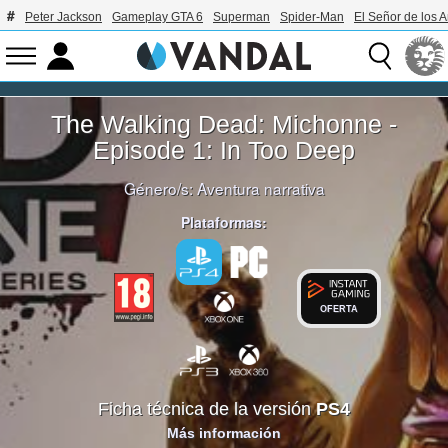
Peter Jackson
Gameplay GTA 6
Superman
Spider-Man
El Señor de los A
The Walking Dead: Michonne -
Episode 1: In Too Deep
Género/s:
Aventura narrativa
Plataformas:
OFERTA
Ficha técnica de la versión
PS4
Más información