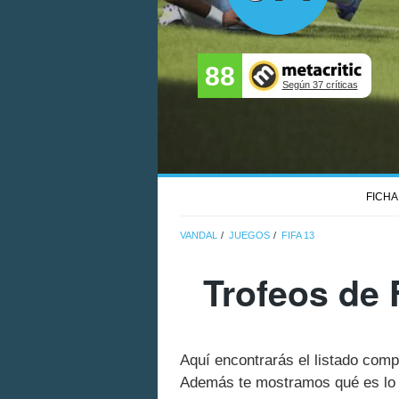
88
Según 37 críticas
FICHA
VANDAL
JUEGOS
FIFA 13
Trofeos de 
Aquí encontrarás el listado comp
Además te mostramos qué es lo q