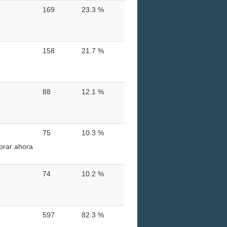
169
23.3 %
158
21.7 %
88
12.1 %
75
10.3 %
prar ahora
74
10.2 %
597
82.3 %