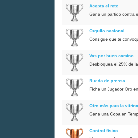
Acepta el reto
Gana un partido contra 
Orgullo nacional
Consigue que te convoqu
Vas por buen camino
Desbloquea el 25% de la
Rueda de prensa
Ficha un Jugador Oro e
Otro más para la vitrin
Gana una Copa en Tem
Control físico