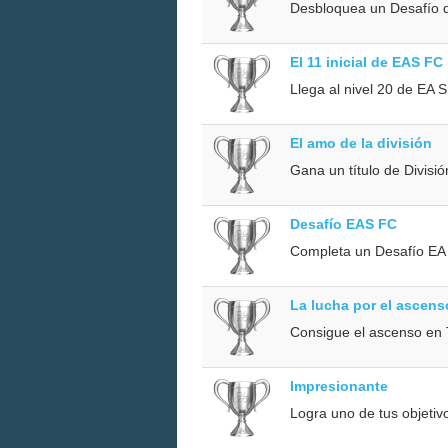
Desbloquea un Desafío d
El 11 inicial de EAS FC
Llega al nivel 20 de EA
El amo de la división
Gana un título de Divis
Desafío EAS FC
Completa un Desafío EA
La lucha por el ascens
Consigue el ascenso e
Impresionante
Logra uno de tus objeti