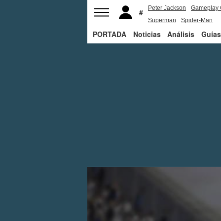
Peter Jackson
Gameplay 
Superman
Spider-Man
PORTADA
Noticias
Análisis
Guías