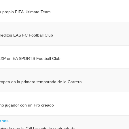
tu propio FIFA Ultimate Team
réditos EAS FC Football Club
e EXP en EA SPORTS Football Club
uropea en la primera temporada de la Carrera
mo jugador con un Pro creado
iones
uiendo que la CPU acepte tu contraoferta