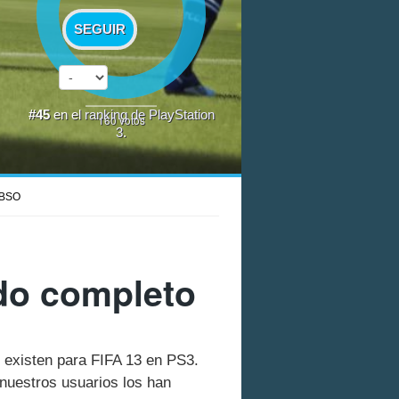
SEGUIR
#45
en el
ranking de PlayStation
160
votos
3
.
BSO
ado completo
e existen para FIFA 13 en PS3.
nuestros usuarios los han