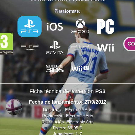
Plataformas:
CO
Ficha técnica de la versión
PS3
Fecha de lanzamiento: 27/9/2012
Desarrollo:
Electronic Arts
Producción:
Electronic Arts
Distribución:
Electronic Arts
Precio: 69,95 €
Jugadores: 1-7