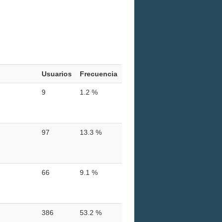
Usuarios
Frecuencia
9
1.2 %
97
13.3 %
66
9.1 %
386
53.2 %