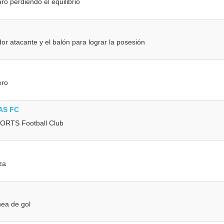
ro perdiendo el equilibrio
or atacante y el balón para lograr la posesión
ero
EAS FC
SPORTS Football Club
za
nea de gol