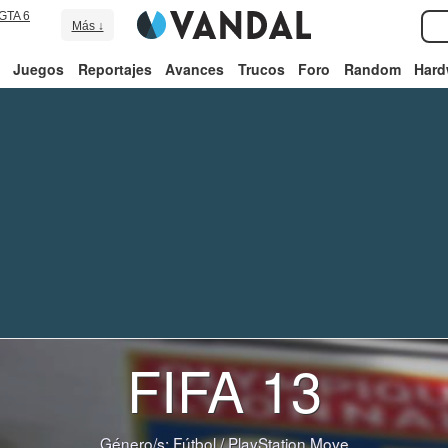
GTA 6
Más ↓
Juegos
Reportajes
Avances
Trucos
Foro
Random
Hard
FIFA 13
Género/s:
Fútbol
/
PlayStation Move