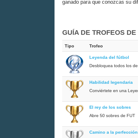
ganado para que conozcas su dif
GUÍA DE TROFEOS DE 
Tipo
Trofeo
Leyenda del fútbol
Desbloquea todos los dem
Habilidad legendaria
Conviértete en una Leye
El rey de los sobres
Abre 50 sobres de FUT
Camino a la perfección