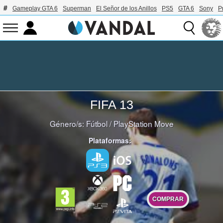
Gameplay GTA 6
Superman
El Señor de los Anillos
PS5
GTA 6
Sony
P
FIFA 13
Género/s:
Fútbol
/
PlayStation Move
Plataformas:
COMPRAR