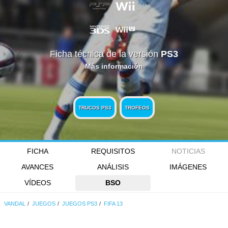
Ficha técnica de la versión
PS3
Más información
TRUCOS PS3
TROFEOS
FICHA
REQUISITOS
NOTICIAS
AVANCES
ANÁLISIS
IMÁGENES
VÍDEOS
BSO
VANDAL
JUEGOS
JUEGOS PS3
FIFA 13