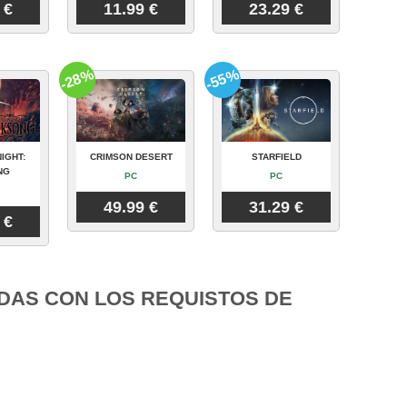
 €
11.99 €
23.29 €
-28%
-55%
IGHT:
CRIMSON DESERT
STARFIELD
NG
PC
PC
49.99 €
31.29 €
 €
DAS CON LOS REQUISTOS DE