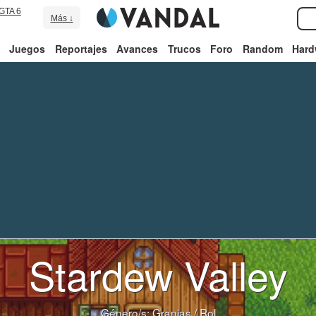
GTA 6
Más ↓
Juegos
Reportajes
Avances
Trucos
Foro
Random
Hard
Stardew Valley
Género/s:
Granjas
/
Rol