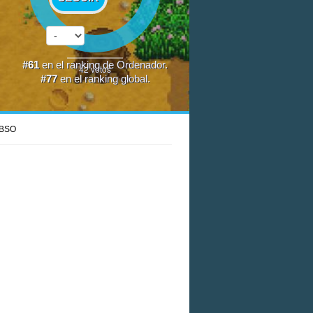
#61
en el
ranking de Ordenador
.
42
votos
#77
en el
ranking global
.
BSO