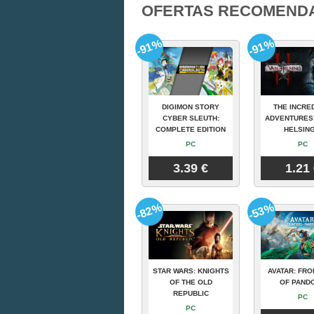
OFERTAS RECOMEND
-91%
-91%
DIGIMON STORY
THE INCRE
CYBER SLEUTH:
ADVENTURES
COMPLETE EDITION
HELSING
PC
PC
3.39 €
1.21
-82%
-53%
STAR WARS: KNIGHTS
AVATAR: FRO
OF THE OLD
OF PAND
REPUBLIC
PC
PC