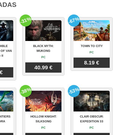
ADAS
-31%
-67%
DIBLE
BLACK MYTH:
TOWN TO CITY
 OF VAN
WUKONG
PC
 II
PC
8.19 €
40.99 €
 €
-38%
-53%
NTIERS
HOLLOW KNIGHT:
CLAIR OBSCUR:
ORA
SILKSONG
EXPEDITION 33
PC
PC