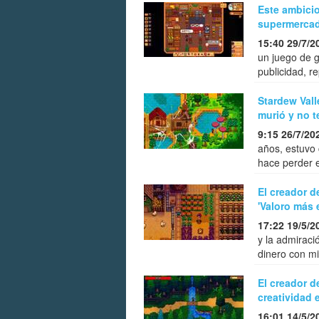
Este ambicio
supermercad
15:40 29/7/2
un juego de g
publicidad, r
Stardew Vall
murió y no t
9:15 26/7/20
años, estuvo
hace perder e
El creador d
'Valoro más 
17:22 19/5/2
y la admiraci
dinero con m
El creador d
creatividad 
16:01 14/5/2