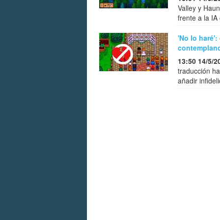
Valley y Haun
frente a la I
'No lo haré'
contempland
13:50 14/5/2
traducción ha
añadir infide