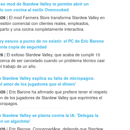
so mod de Stardew Valley te permite abrir un
o con cocina al estilo Overcooked
026
| El mod Farmers Store transforma Stardew Valley en
estión comercial con clientes reales, empleados,
eparto y una cocina completamente interactiva.
ey estuvo a punto de no existir: el PC de Eric Barone
enía copia de seguridad
26
| El exitoso Stardew Valley, que acaba de cumplir 10
 cerca de ser cancelado cuando un problema técnico casi
l trabajo de un año.
e Stardew Valley explica su falta de micropagos:
el amor de los jugadores que el dinero'
026
| Eric Barone ha afirmado que prefiere tener el respeto
ón de los jugadores de Stardew Valley que exprimirles el
icropagos.
e Stardew Valley se planta contra la IA: 'Delegas la
en un algoritmo'
026
| Eric Barone, ConcernedApe, defiende que Stardew