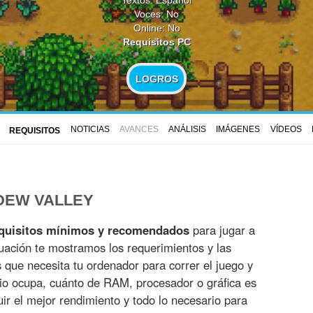
Voces: No
Online: No
Requisitos PC
LOGROS
NOTICIAS
AVANCES
ANÁLISIS
IMÁGENES
VÍDEOS
REQUISITOS
DEW VALLEY
quisitos mínimos y recomendados
para jugar a
uación te mostramos los requerimientos y las
es que necesita tu ordenador para correr el juego y
io ocupa, cuánto de RAM, procesador o gráfica es
r el mejor rendimiento y todo lo necesario para