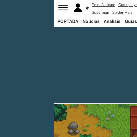
Peter Jackson
Gameplay 
Superman
Spider-Man
PORTADA
Noticias
Análisis
Guías