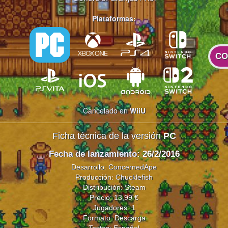
Plataformas:
CO
Cancelado en
WiiU
Ficha técnica de la versión
PC
Fecha de lanzamiento
: 26/2/2016
Desarrollo:
ConcernedApe
Producción:
Chucklefish
Distribución: Steam
Precio: 13,99 €
Jugadores: 1
Formato: Descarga
Textos: Español