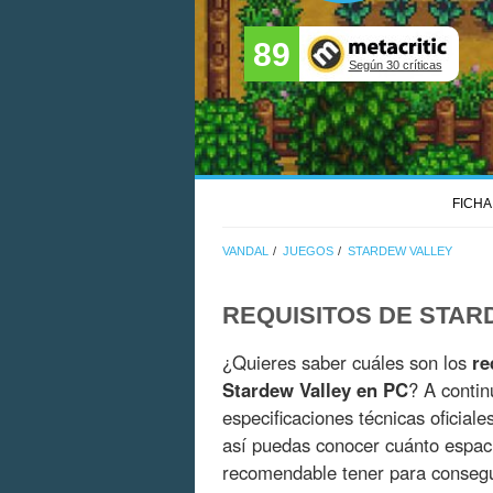
89
Según 30 críticas
FICHA
VANDAL
JUEGOS
STARDEW VALLEY
REQUISITOS DE STAR
¿Quieres saber cuáles son los
re
Stardew Valley en PC
? A contin
especificaciones técnicas oficial
así puedas conocer cuánto espac
recomendable tener para consegui