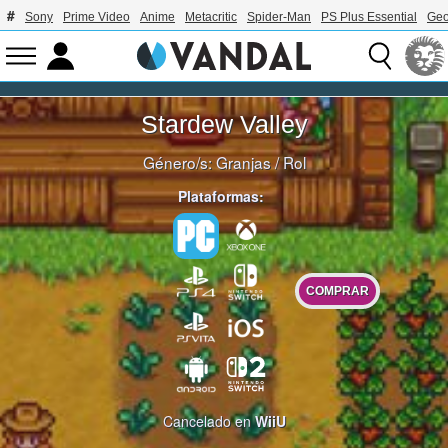
Sony
Prime Video
Anime
Metacritic
Spider-Man
PS Plus Essential
Geo
Stardew Valley
Género/s:
Granjas
/
Rol
Plataformas:
COMPRAR
Cancelado en
WiiU