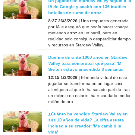
Un jugador de Stardew Valley siguió a la
IA de Google y acabó con 136 inútiles
botellas de zumo de arroz
8:37 26/3/2026
| Una respuesta generada
por IA le aseguró que podía hacer vinagre
metiendo arroz en un barril, pero en
realidad solo consiguió desperdiciar tiempo
y recursos en Stardew Valley.
Duerme durante 1000 años en Stardew
Valley para comprobar qué pasa: 'Mi
Switch estuvo encendida 3 semanas'
12:15 1/3/2026
| El mundo virtual de este
jugador se transforma en un lugar casi
alienígena al que le ha sacado partido tras
un milenio en estasis: ha recaudado medio
millón de oro.
¿Cuánto ha vendido Stardew Valley en
sus 10 años de vida? La cifra asusta
incluso a su creador: 'Me cambió la
vida'