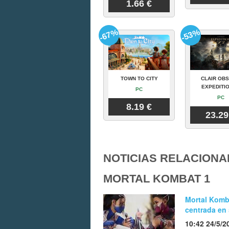
1.66 €
-67%
-53%
TOWN TO CITY
CLAIR OBS
EXPEDITIO
PC
PC
8.19 €
23.29
NOTICIAS RELACIONA
MORTAL KOMBAT 1
Mortal Komba
centrada en 
10:42 24/5/2