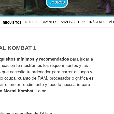
LOGROS
NOTICIAS
AVANCES
ANÁLISIS
GUÍA
IMÁGENES
VÍ
REQUISITOS
AL KOMBAT 1
quisitos mínimos y recomendados
para jugar a
inuación te mostramos los requerimientos y las
es que necesita tu ordenador para correr el juego y
io ocupa, cuánto de RAM, procesador o gráfica es
r el mejor rendimiento y todo lo necesario para
on Mortal Kombat 1
o no.
istema operativo de 64 bits