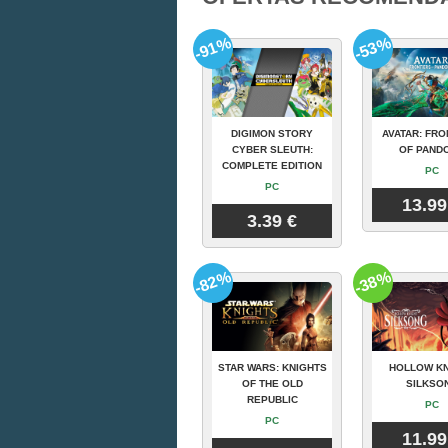
-91%
-53%
DIGIMON STORY
AVATAR: FRO
CYBER SLEUTH:
OF PAND
COMPLETE EDITION
PC
PC
13.99
3.39 €
-82%
-38%
STAR WARS: KNIGHTS
HOLLOW KN
OF THE OLD
SILKSO
REPUBLIC
PC
PC
11.99