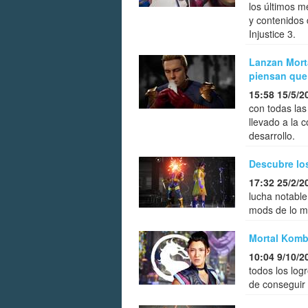
los últimos m
y contenidos 
Injustice 3.
Lanzan Morta
piensan que
15:58 15/5/2
con todas la
llevado a la
desarrollo.
Descubre lo
17:32 25/2/2
lucha notable
mods de lo má
Mortal Komba
10:04 9/10/2
todos los log
de conseguir