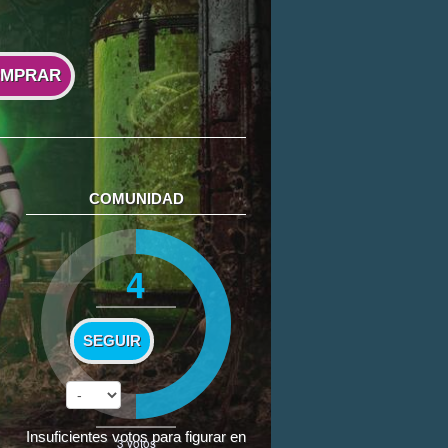
MPRAR
COMUNIDAD
4
SEGUIR
Insuficientes votos para figurar en
3
votos