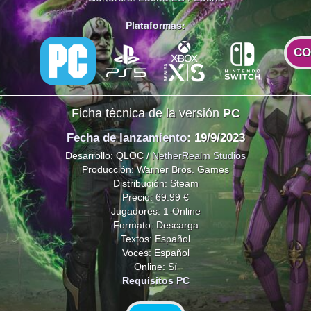
Plataformas:
CO
Ficha técnica de la versión
PC
Fecha de lanzamiento
: 19/9/2023
Desarrollo: QLOC /
NetherRealm Studios
Producción: Warner Bros. Games
Distribución: Steam
Precio: 69.99 €
Jugadores: 1-Online
Formato: Descarga
Textos: Español
Voces: Español
Online: Sí
Requisitos PC