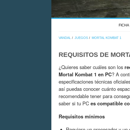
FICHA
VANDAL
JUEGOS
MORTAL KOMBAT 1
REQUISITOS DE MORT
¿Quieres saber cuáles son los
re
Mortal Kombat 1 en PC
? A cont
especificaciones técnicas oficial
así puedas conocer cuánto espac
recomendable tener para consegui
saber si tu PC
es compatible c
Requisitos mínimos
Requiere un procesador y un s