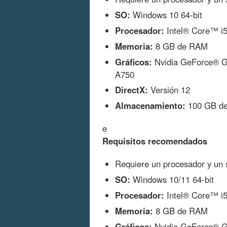
SO:
Windows 10 64-bit
Procesador:
Intel® Core™ i
Memoria:
8 GB de RAM
Gráficos:
Nvidia GeForce® 
A750
DirectX:
Versión 12
Almacenamiento:
100 GB de 
e
Requisitos recomendados
Requiere un procesador y un s
SO:
Windows 10/11 64-bit
Procesador:
Intel® Core™ i
Memoria:
8 GB de RAM
Gráficos:
Nvidia GeForce® 