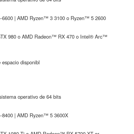
5-6600 | AMD Ryzen™ 3 3100 o Ryzen™ 5 2600
GTX 980 o AMD Radeon™ RX 470 o Intel® Arc™
espacio disponibl
istema operativo de 64 bits
5-8400 | AMD Ryzen™ 5 3600X
GTX 1080 Ti o AMD Radeon™ RX 5700 XT or