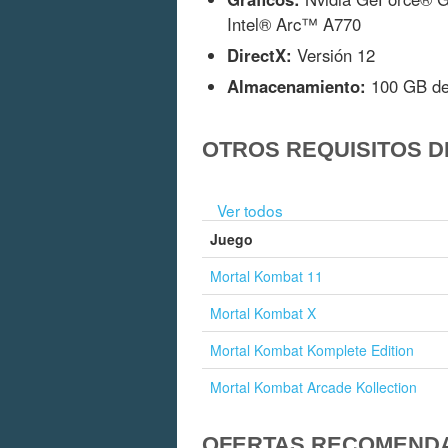
Intel® Arc™ A770
DirectX:
Versión 12
Almacenamiento:
100 GB de 
OTROS REQUISITOS D
Ver todos
Juego
Mortal Kombat 11
Mortal Kombat X
Mortal Kombat Komplete Edition
Mortal Kombat Arcade Kollection
OFERTAS RECOMEND