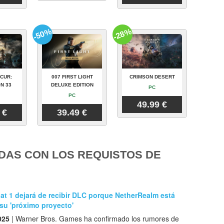
-50%
-28%
CUR:
007 FIRST LIGHT
CRIMSON DESERT
N 33
DELUXE EDITION
PC
PC
49.99 €
 €
39.49 €
DAS CON LOS REQUISTOS DE
t 1 dejará de recibir DLC porque NetherRealm está
su 'próximo proyecto'
025
| Warner Bros. Games ha confirmado los rumores de