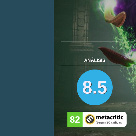
ANÁLISIS
8.5
82
Según 20 críticas