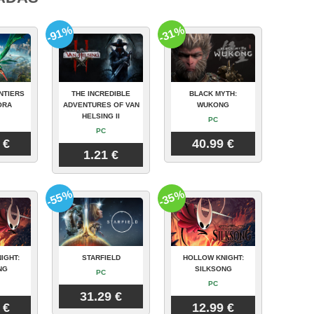
-91%
-31%
NTIERS
THE INCREDIBLE
BLACK MYTH:
ORA
ADVENTURES OF VAN
WUKONG
HELSING II
PC
PC
 €
40.99 €
1.21 €
-55%
-35%
IGHT:
STARFIELD
HOLLOW KNIGHT:
NG
SILKSONG
PC
PC
31.29 €
 €
12.99 €