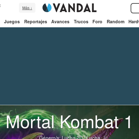
e
Más ↓
Juegos
Reportajes
Avances
Trucos
Foro
Random
Hard
Mortal Kombat 1
Género/s:
Lucha 2D
/
Lucha