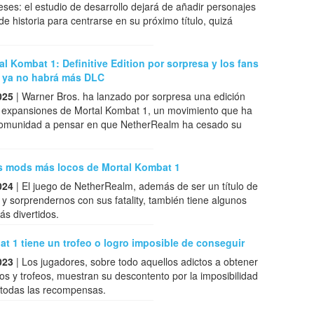
eses: el estudio de desarrollo dejará de añadir personajes
de historia para centrarse en su próximo título, quizá
l Kombat 1: Definitive Edition por sorpresa y los fans
 ya no habrá más DLC
025
| Warner Bros. ha lanzado por sorpresa una edición
s expansiones de Mortal Kombat 1, un movimiento que ha
 comunidad a pensar en que NetherRealm ha cesado su
s mods más locos de Mortal Kombat 1
024
| El juego de NetherRealm, además de ser un título de
 y sorprendernos con sus fatality, también tiene algunos
s divertidos.
t 1 tiene un trofeo o logro imposible de conseguir
023
| Los jugadores, sobre todo aquellos adictos a obtener
ros y trofeos, muestran su descontento por la imposibilidad
 todas las recompensas.