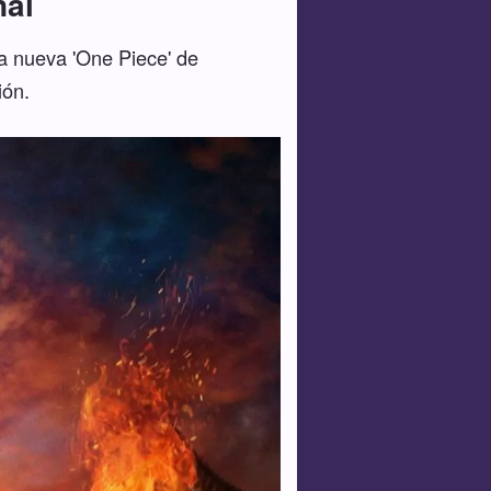
nal
la nueva 'One Piece' de
ión.