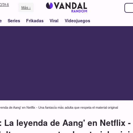
GTA 6
Más ↓
e
Series
Frikadas
Viral
Videojuegos
eyenda de Aang' en Netflix - Una fantasía más adulta que respeta el material original
r: La leyenda de Aang' en Netflix 