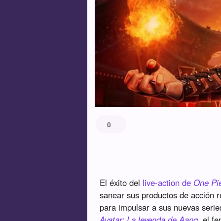
0
El éxito del
live-action de
One Pi
sanear sus productos de acción r
para impulsar a sus nuevas seri
Avatar: La leyenda de Aang
, el f