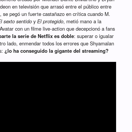
odeon en televisión que arrasó entre el público entre
 se pegó un fuerte castañazo en crítica cuando M.
l sexto sentido
y
El protegido
, metió mano a la
 Avatar con un filme live-action que decepcionó a fans
arte la serie de Netflix es doble
: superar o igualar
otro lado, enmendar todos los errores que Shyamalan
s:
¿lo ha conseguido la gigante del streaming?