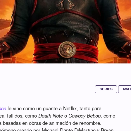
SERIES
AVA
ece
le vino como un guante a Netflix, tanto para
eal fallidos, como
Death Note
o
Cowboy Bebop
, como
es basadas en obras de animación de renombre.
enómeno creado por Michael Dante DiMartino y Bryan