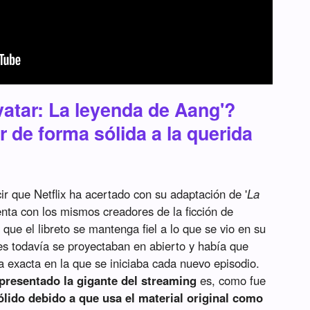
vatar: La leyenda de Aang'?
r de forma sólida a la querida
r que Netflix ha acertado con su adaptación de '
La
enta con los mismos creadores de la ficción de
ue el libreto se mantenga fiel a lo que se vio en su
ies todavía se proyectaban en abierto y había que
a exacta en la que se iniciaba cada nuevo episodio.
 presentado la gigante del streaming
es, como fue
ólido debido a que usa el material original como