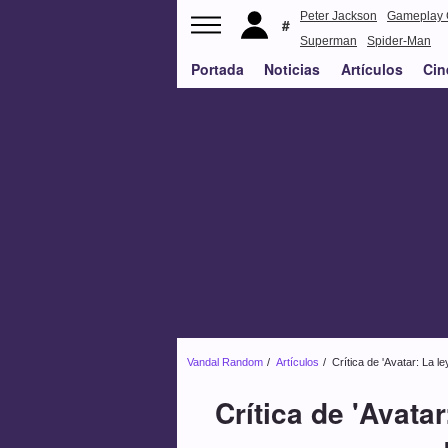
Peter Jackson
Gameplay 
Superman
Spider-Man
Portada
Noticias
Artículos
Cin
Vandal Random
Artículos
Crítica de 'Avatar: La l
Crítica de 'Avata