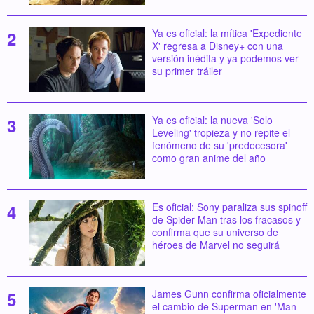
Ya es oficial: la mítica 'Expediente
X' regresa a Disney+ con una
versión inédita y ya podemos ver
su primer tráiler
Ya es oficial: la nueva 'Solo
Leveling' tropieza y no repite el
fenómeno de su 'predecesora'
como gran anime del año
Es oficial: Sony paraliza sus spinoff
de Spider-Man tras los fracasos y
confirma que su universo de
héroes de Marvel no seguirá
James Gunn confirma oficialmente
el cambio de Superman en 'Man