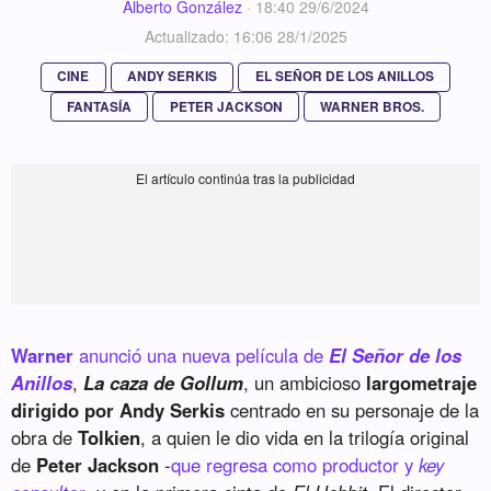
Alberto González
·
18:40 29/6/2024
Actualizado: 16:06 28/1/2025
CINE
ANDY SERKIS
EL SEÑOR DE LOS ANILLOS
FANTASÍA
PETER JACKSON
WARNER BROS.
Warner
anunció una nueva película de
El Señor de los
Anillos
,
La caza de Gollum
, un ambicioso
largometraje
dirigido por Andy Serkis
centrado en su personaje de la
obra de
Tolkien
, a quien le dio vida en la trilogía original
de
Peter Jackson
-
que regresa como productor y
key