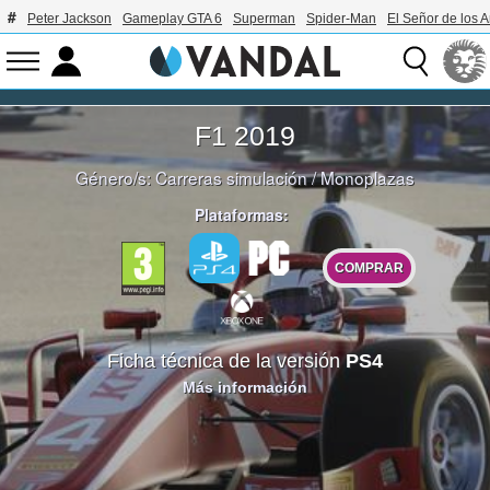
Peter Jackson
Gameplay GTA 6
Superman
Spider-Man
El Señor de los A
F1 2019
Género/s:
Carreras simulación
/
Monoplazas
Plataformas:
COMPRAR
Ficha técnica de la versión
PS4
Más información