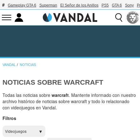
Gameplay GTA 6
Superman
El Señor de los Anillos
PS5
GTA 6
Sony
P
VANDAL
NOTICIAS
NOTICIAS SOBRE WARCRAFT
Todas las noticias sobre
warcraft
. Mantente informado con nuestro
archivo histórico de noticias sobre warcraft y todo lo relacionado
con videojuegos en Vandal.
Filtros
Videojuegos