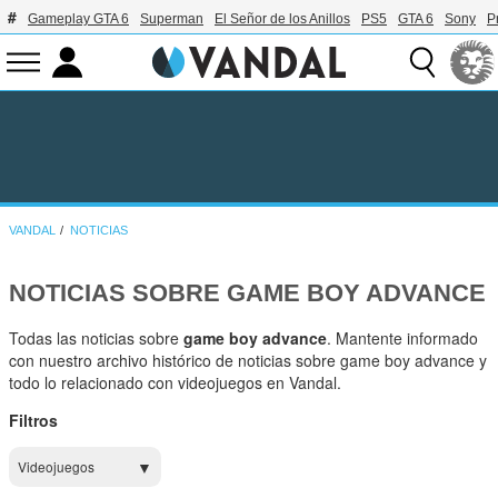
Gameplay GTA 6
Superman
El Señor de los Anillos
PS5
GTA 6
Sony
P
VANDAL
NOTICIAS
NOTICIAS SOBRE GAME BOY ADVANCE
Todas las noticias sobre
game boy advance
. Mantente informado
con nuestro archivo histórico de noticias sobre game boy advance y
todo lo relacionado con videojuegos en Vandal.
Filtros
Videojuegos