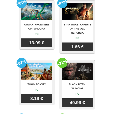
-53%
-82%
AVATAR: FRONTIERS
STAR WARS: KNIGHTS
OF PANDORA
OF THE OLD
REPUBLIC
PC
PC
13.99 €
1.66 €
-67%
-31%
TOWN TO CITY
BLACK MYTH:
WUKONG
PC
PC
8.19 €
40.99 €