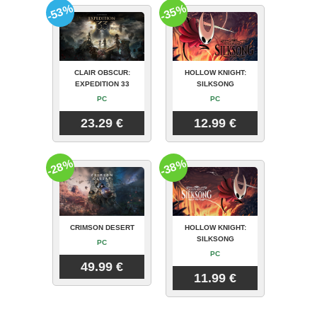
-53%
-35%
CLAIR OBSCUR:
HOLLOW KNIGHT:
EXPEDITION 33
SILKSONG
PC
PC
23.29 €
12.99 €
-28%
-38%
CRIMSON DESERT
HOLLOW KNIGHT:
SILKSONG
PC
PC
49.99 €
11.99 €