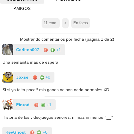
AMIGOS
11
com.
>
En foros
Mostrando comentarios por fecha (página
1
de
2
)
Carlitos007
+1
Una semanita mas de espera
Joxse
+0
Si si ya falta poco!! mis ganas no son nada normales XD
Finrod
+1
Historia de los videojuegos señores, ni mas ni menos ^__^
KevGhost
+0