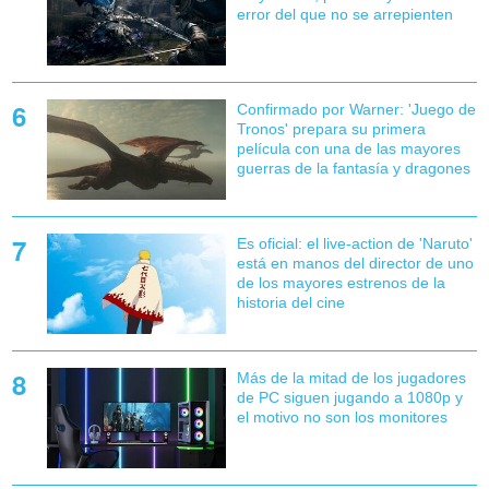
error del que no se arrepienten
Confirmado por Warner: 'Juego de
Tronos' prepara su primera
película con una de las mayores
guerras de la fantasía y dragones
Es oficial: el live-action de 'Naruto'
está en manos del director de uno
de los mayores estrenos de la
historia del cine
Más de la mitad de los jugadores
de PC siguen jugando a 1080p y
el motivo no son los monitores