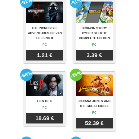
-91%
-91%
THE INCREDIBLE
DIGIMON STORY
ADVENTURES OF VAN
CYBER SLEUTH:
HELSING II
COMPLETE EDITION
PC
PC
1.21 €
3.39 €
-68%
-25%
LIES OF P
INDIANA JONES AND
THE GREAT CIRCLE
PC
PC
18.69 €
52.39 €