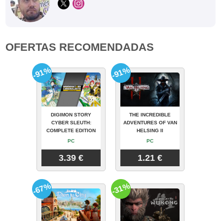
OFERTAS RECOMENDADAS
-91%
-91%
DIGIMON STORY
THE INCREDIBLE
CYBER SLEUTH:
ADVENTURES OF VAN
COMPLETE EDITION
HELSING II
PC
PC
3.39 €
1.21 €
-67%
-31%