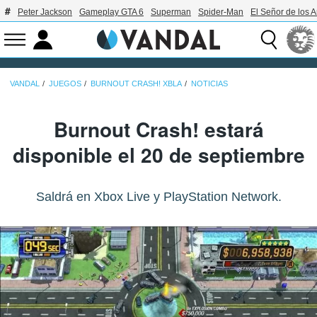
Peter Jackson
Gameplay GTA 6
Superman
Spider-Man
El Señor de los A
VANDAL
JUEGOS
BURNOUT CRASH! XBLA
NOTICIAS
Burnout Crash! estará
disponible el 20 de septiembre
Saldrá en Xbox Live y PlayStation Network.