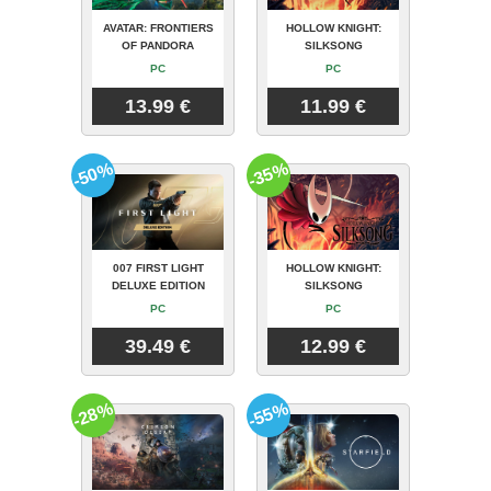
AVATAR: FRONTIERS
HOLLOW KNIGHT:
OF PANDORA
SILKSONG
PC
PC
13.99 €
11.99 €
-50%
-35%
007 FIRST LIGHT
HOLLOW KNIGHT:
DELUXE EDITION
SILKSONG
PC
PC
39.49 €
12.99 €
-28%
-55%