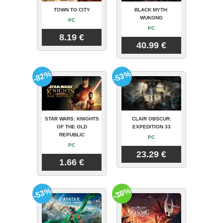
TOWN TO CITY
BLACK MYTH:
WUKONG
PC
PC
8.19 €
40.99 €
-82%
-53%
STAR WARS: KNIGHTS
CLAIR OBSCUR:
OF THE OLD
EXPEDITION 33
REPUBLIC
PC
PC
23.29 €
1.66 €
-53%
-38%