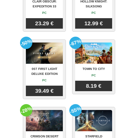
CLAIR OBSCUR:
HOLLOW KNIGHT:
EXPEDITION 33
SILKSONG
PC
PC
23.29 €
12.99 €
-50%
-67%
007 FIRST LIGHT
TOWN TO CITY
DELUXE EDITION
PC
PC
8.19 €
39.49 €
-28%
-55%
CRIMSON DESERT
STARFIELD