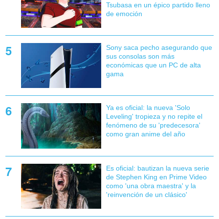
Tsubasa en un épico partido lleno
de emoción
Sony saca pecho asegurando que
sus consolas son más
económicas que un PC de alta
gama
Ya es oficial: la nueva 'Solo
Leveling' tropieza y no repite el
fenómeno de su 'predecesora'
como gran anime del año
Es oficial: bautizan la nueva serie
de Stephen King en Prime Video
como 'una obra maestra' y la
'reinvención de un clásico'