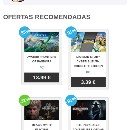
OFERTAS RECOMENDADAS
-53%
-91%
AVATAR: FRONTIERS
DIGIMON STORY
OF PANDORA
CYBER SLEUTH:
COMPLETE EDITION
PC
PC
13.99 €
3.39 €
-31%
-91%
BLACK MYTH:
THE INCREDIBLE
WUKONG
ADVENTURES OF VAN