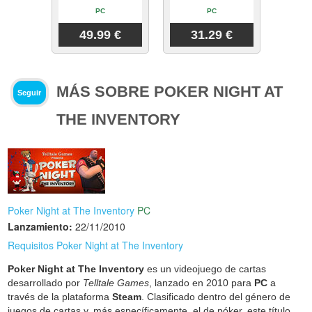
PC
PC
49.99 €
31.29 €
MÁS SOBRE POKER NIGHT AT
Seguir
THE INVENTORY
Poker Night at The Inventory
PC
Lanzamiento:
22/11/2010
Requisitos Poker Night at The Inventory
Poker Night at The Inventory
es un videojuego de cartas
desarrollado por
Telltale Games
, lanzado en 2010 para
PC
a
través de la plataforma
Steam
. Clasificado dentro del género de
juegos de cartas y, más específicamente, el de póker, este título