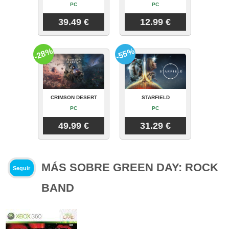
PC
PC
39.49 €
12.99 €
-28%
-55%
CRIMSON DESERT
STARFIELD
PC
PC
49.99 €
31.29 €
MÁS SOBRE GREEN DAY: ROCK
Seguir
BAND