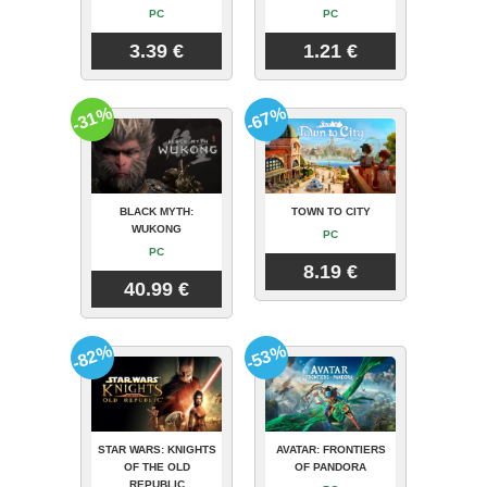
PC
PC
3.39 €
1.21 €
-31%
-67%
BLACK MYTH:
TOWN TO CITY
WUKONG
PC
PC
8.19 €
40.99 €
-82%
-53%
STAR WARS: KNIGHTS
AVATAR: FRONTIERS
OF THE OLD
OF PANDORA
REPUBLIC