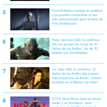
FromSoftware cumple su palabra
y ya puedes comprobar si has
sido seleccionado para la beta de
The Duskbloods
Peter Jackson (64), lo confirma:
'No me gustan los orcos de 'El
Señor de los Anillos', los de 'El
Hobbit' son formidables'
Liv Tyler (49), lo confirma: 'El
Señor de los Anillos iba a tener
más presencia de Arwen, incluso
luchaba en el Abismo de Helm'
GTA 6 tiene fecha para su tercer
tráiler y un bombazo: será