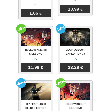
PC
PC
13.99 €
1.66 €
-38%
-53%
HOLLOW KNIGHT:
CLAIR OBSCUR:
SILKSONG
EXPEDITION 33
PC
PC
11.99 €
23.29 €
-50%
-35%
007 FIRST LIGHT
HOLLOW KNIGHT:
DELUXE EDITION
SILKSONG