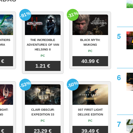
-91%
-31%
NTIERS
THE INCREDIBLE
BLACK MYTH:
ORA
ADVENTURES OF VAN
WUKONG
HELSING II
PC
PC
 €
40.99 €
1.21 €
-53%
-50%
IGHT:
CLAIR OBSCUR:
007 FIRST LIGHT
NG
EXPEDITION 33
DELUXE EDITION
PC
PC
 €
23.29 €
39.49 €