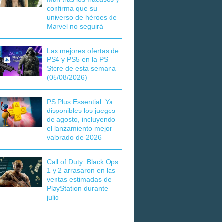
confirma que su
universo de héroes de
Marvel no seguirá
Las mejores ofertas de
PS4 y PS5 en la PS
Store de esta semana
(05/08/2026)
PS Plus Essential: Ya
disponibles los juegos
de agosto, incluyendo
el lanzamiento mejor
valorado de 2026
Call of Duty: Black Ops
1 y 2 arrasaron en las
ventas estimadas de
PlayStation durante
julio