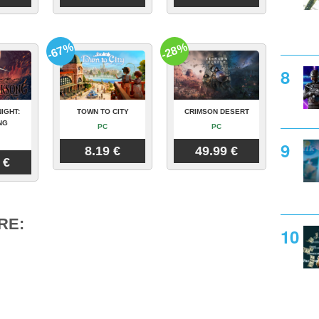
-67%
-28%
IGHT:
TOWN TO CITY
CRIMSON DESERT
NG
PC
PC
8.19 €
49.99 €
 €
RE: