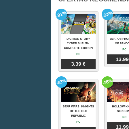
-91%
-53%
DIGIMON STORY
AVATAR: FRO
CYBER SLEUTH:
OF PAND
COMPLETE EDITION
PC
PC
13.99
3.39 €
-82%
-38%
STAR WARS: KNIGHTS
HOLLOW KN
OF THE OLD
SILKSO
REPUBLIC
PC
PC
11.99