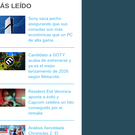
ÁS LEÍDO
Sony saca pecho
asegurando que sus
consolas son más
económicas que un PC
de alta gama
Candidato a GOTY:
acaba de estrenarse y
ya es el mejor
lanzamiento de 2026
según Metacritic
Resident Evil Veronica
apunta a éxito y
Capcom celebra un hito
conseguido por el
remake
Análisis Xenoblade
Chronicles 2: El