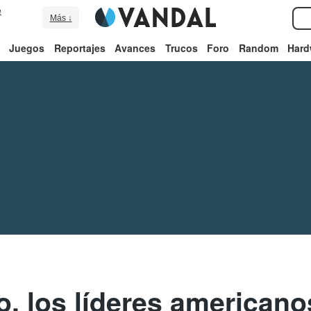
e
Más ↓
Juegos
Reportajes
Avances
Trucos
Foro
Random
Hard
o, los líderes american