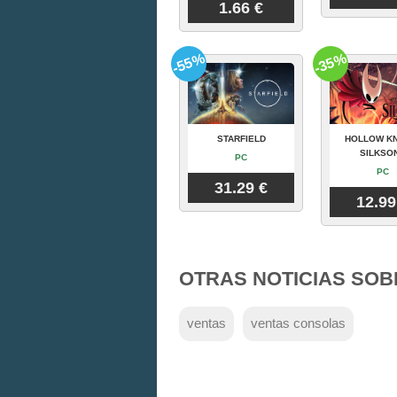
1.66 €
-55%
-35%
STARFIELD
HOLLOW KN
SILKSO
PC
PC
31.29 €
12.99
OTRAS NOTICIAS SOB
ventas
ventas consolas