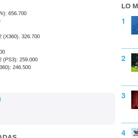
LO M
ii): 656.700
0
2 (X360). 326.700
600
2 (PS3): 259.000
360): 246.500
l
ADAS