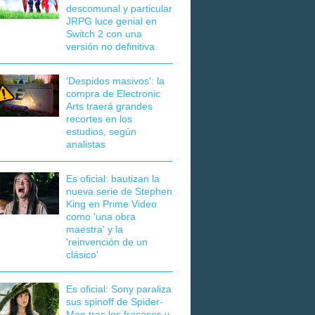
descomunal y particular
JRPG luce genial en
Switch 2 con una
versión no definitiva
'Despidos masivos': la
compra de Electronic
Arts traerá grandes
recortes en los
estudios, según
analistas
Es oficial: bautizan la
nueva serie de Stephen
King en Prime Video
como 'una obra
maestra' y la
'reinvención de un
clásico'
Es oficial: Sony paraliza
sus spinoff de Spider-
Man tras los fracasos y