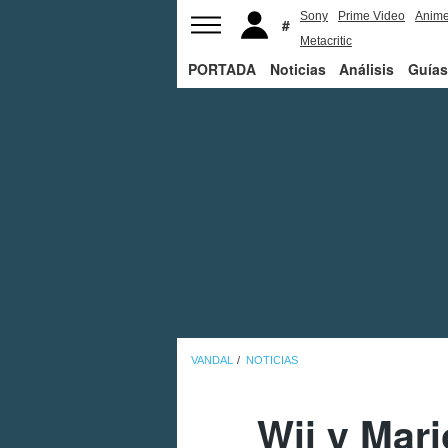
Sony
Prime Video
Anim
Metacritic
PORTADA
Noticias
Análisis
Guías
VANDAL
NOTICIAS
Wii y Mari