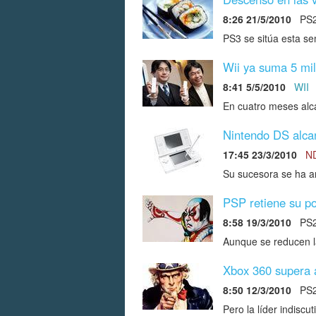
8:26 21/5/2010
PS
PS3 se sitúa esta se
Wii ya suma 5 mi
8:41 5/5/2010
WII
En cuatro meses alc
Nintendo DS alcan
17:45 23/3/2010
N
Su sucesora se ha 
PSP retiene su po
8:58 19/3/2010
PS
Aunque se reducen l
Xbox 360 supera a
8:50 12/3/2010
PS
Pero la líder indiscu