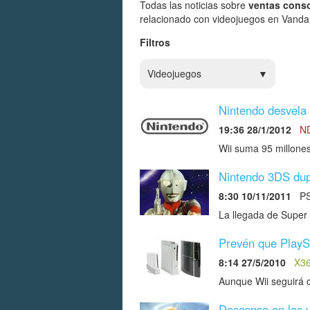
Todas las noticias sobre
ventas cons
relacionado con videojuegos en Vandal
Filtros
Videojuegos
Nintendo desvela 
19:36 28/1/2012
N
Wii suma 95 millones
Nintendo 3DS dup
8:30 10/11/2011
P
La llegada de Super 
Prevén que PlayS
8:14 27/5/2010
X3
Aunque Wii seguirá 
Descenso en las 