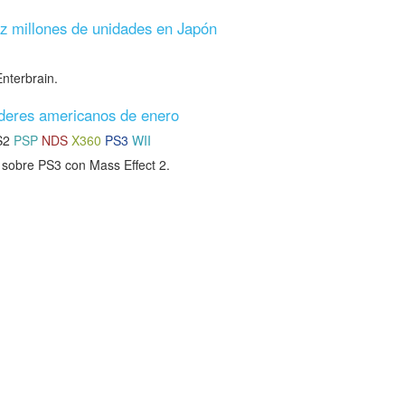
ez millones de unidades en Japón
nterbrain.
líderes americanos de enero
S2
PSP
NDS
X360
PS3
WII
sobre PS3 con Mass Effect 2.