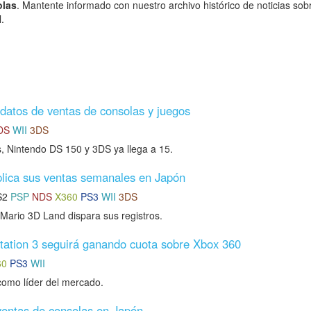
olas
. Mantente informado con nuestro archivo histórico de noticias sob
.
datos de ventas de consolas y juegos
DS
WII
3DS
, Nintendo DS 150 y 3DS ya llega a 15.
lica sus ventas semanales en Japón
S2
PSP
NDS
X360
PS3
WII
3DS
Mario 3D Land dispara sus registros.
tation 3 seguirá ganando cuota sobre Xbox 360
60
PS3
WII
como líder del mercado.
ventas de consolas en Japón