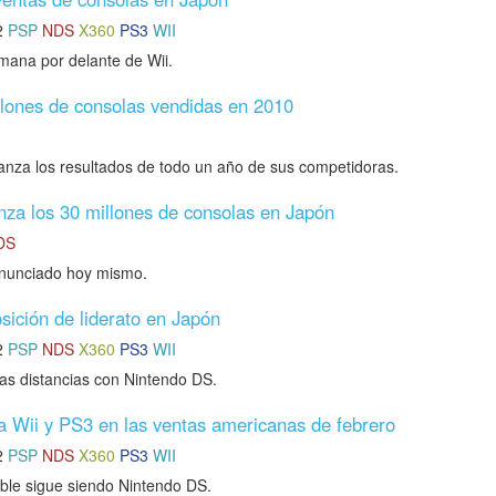
2
PSP
NDS
X360
PS3
WII
mana por delante de Wii.
llones de consolas vendidas en 2010
anza los resultados de todo un año de sus competidoras.
za los 30 millones de consolas en Japón
DS
anunciado hoy mismo.
sición de liderato en Japón
2
PSP
NDS
X360
PS3
WII
as distancias con Nintendo DS.
 Wii y PS3 en las ventas americanas de febrero
2
PSP
NDS
X360
PS3
WII
tible sigue siendo Nintendo DS.