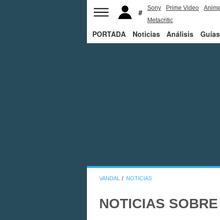
Sony
Prime Video
Anim
Metacritic
PORTADA
Noticias
Análisis
Guías
VANDAL
NOTICIAS
NOTICIAS SOBR