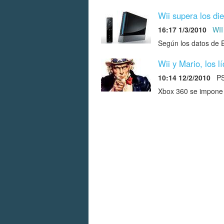
Wii supera los di
16:17 1/3/2010
WII
Según los datos de E
Wii y Mario, los 
10:14 12/2/2010
P
Xbox 360 se impone 