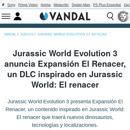
Sony
Prime Video
Anime
Metacritic
Spider-Man
PS Plus Essential
Geo
VANDAL
JUEGOS
JURASSIC WORLD EVOLUTION 3
NOTICIAS
Jurassic World Evolution 3
anuncia Expansión El Renacer,
un DLC inspirado en Jurassic
World: El renacer
Jurassic World Evolution 3 presenta Expansión El
Renacer, un contenido inspirado en Jurassic World:
El renacer que traerá nuevos dinosaurios,
tecnologías y localizaciones.