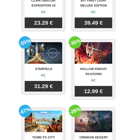
CLAIR OBSCUR:
007 FIRST LIGHT
EXPEDITION 33
DELUXE EDITION
PC
PC
23.29 €
39.49 €
-55%
-35%
STARFIELD
HOLLOW KNIGHT:
SILKSONG
PC
PC
31.29 €
12.99 €
-67%
-28%
TOWN TO CITY
CRIMSON DESERT