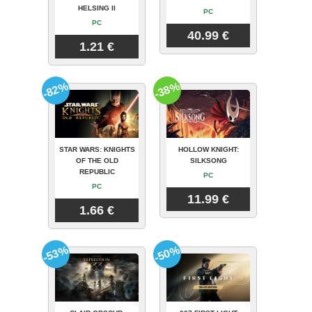
HELSING II
PC
PC
40.99 €
1.21 €
-82%
-38%
STAR WARS: KNIGHTS
HOLLOW KNIGHT:
OF THE OLD
SILKSONG
REPUBLIC
PC
PC
11.99 €
1.66 €
-53%
-50%