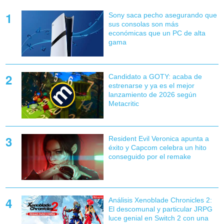
Sony saca pecho asegurando que
sus consolas son más
económicas que un PC de alta
gama
Candidato a GOTY: acaba de
estrenarse y ya es el mejor
lanzamiento de 2026 según
Metacritic
Resident Evil Veronica apunta a
éxito y Capcom celebra un hito
conseguido por el remake
Análisis Xenoblade Chronicles 2:
El descomunal y particular JRPG
luce genial en Switch 2 con una