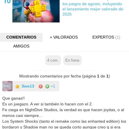
los juegos de agosto, incluyendo
el lanzamiento mejor valorado de
2026
COMENTARIOS
+ VALORADOS
EXPERTOS
(1)
AMIGOS
4
com.
En foros
Mostrando comentarios por fecha (página
1
de
1
)
Swe13
+1
Que ganas!!
Es un juegazo. A ver si también lo hacen con el 2.
Fe ciega en NightDive Studios, la verdad es que hacen joyitas, o al
menos casi siempre...
Los System Shocks (tanto el remake como las enhanted edition) los
bordaron y Shadow man no se queda corto aunque creo q si era