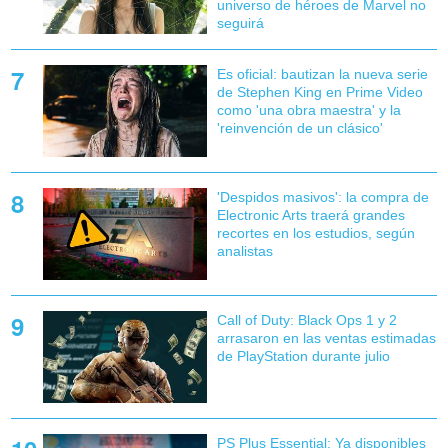
universo de héroes de Marvel no
seguirá
Es oficial: bautizan la nueva serie
de Stephen King en Prime Video
como 'una obra maestra' y la
'reinvención de un clásico'
'Despidos masivos': la compra de
Electronic Arts traerá grandes
recortes en los estudios, según
analistas
Call of Duty: Black Ops 1 y 2
arrasaron en las ventas estimadas
de PlayStation durante julio
PS Plus Essential: Ya disponibles