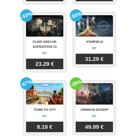
-53%
-55%
CLAIR OBSCUR:
STARFIELD
EXPEDITION 33
PC
PC
31.29 €
23.29 €
-67%
-28%
TOWN TO CITY
CRIMSON DESERT
PC
PC
8.19 €
49.99 €