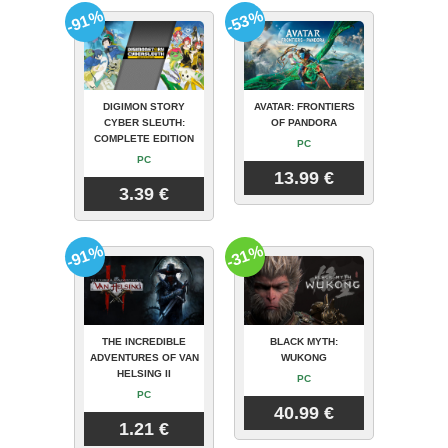
-91%
-53%
DIGIMON STORY
AVATAR: FRONTIERS
CYBER SLEUTH:
OF PANDORA
COMPLETE EDITION
PC
PC
13.99 €
3.39 €
-91%
-31%
THE INCREDIBLE
BLACK MYTH:
ADVENTURES OF VAN
WUKONG
HELSING II
PC
PC
40.99 €
1.21 €