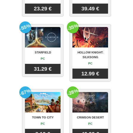
23.29 €
39.49 €
-55%
-35%
STARFIELD
HOLLOW KNIGHT:
SILKSONG
PC
PC
31.29 €
12.99 €
-67%
-28%
TOWN TO CITY
CRIMSON DESERT
PC
PC