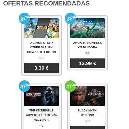
OFERTAS RECOMENDADAS
-91%
-53%
DIGIMON STORY
AVATAR: FRONTIERS
CYBER SLEUTH:
OF PANDORA
COMPLETE EDITION
PC
PC
13.99 €
3.39 €
-91%
-31%
THE INCREDIBLE
BLACK MYTH:
ADVENTURES OF VAN
WUKONG
HELSING II
PC
PC