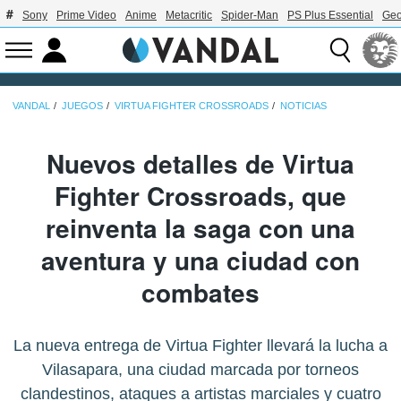
Sony
Prime Video
Anime
Metacritic
Spider-Man
PS Plus Essential
Geo
VANDAL
JUEGOS
VIRTUA FIGHTER CROSSROADS
NOTICIAS
Nuevos detalles de Virtua
Fighter Crossroads, que
reinventa la saga con una
aventura y una ciudad con
combates
La nueva entrega de Virtua Fighter llevará la lucha a
Vilasapara, una ciudad marcada por torneos
clandestinos, ataques a artistas marciales y cuatro