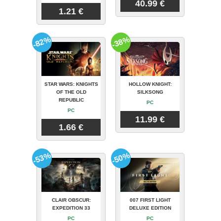
40.99 €
1.21 €
-82%
-38%
STAR WARS: KNIGHTS
HOLLOW KNIGHT:
OF THE OLD
SILKSONG
REPUBLIC
PC
PC
11.99 €
1.66 €
-53%
-50%
CLAIR OBSCUR:
007 FIRST LIGHT
EXPEDITION 33
DELUXE EDITION
PC
PC