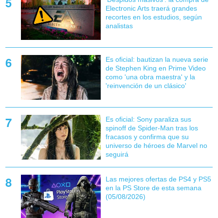
Electronic Arts traerá grandes
recortes en los estudios, según
analistas
Es oficial: bautizan la nueva serie
de Stephen King en Prime Video
como 'una obra maestra' y la
'reinvención de un clásico'
Es oficial: Sony paraliza sus
spinoff de Spider-Man tras los
fracasos y confirma que su
universo de héroes de Marvel no
seguirá
Las mejores ofertas de PS4 y PS5
en la PS Store de esta semana
(05/08/2026)