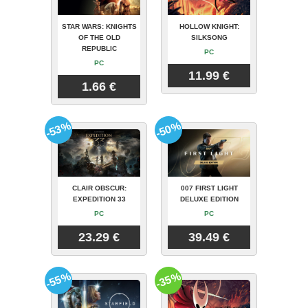
STAR WARS: KNIGHTS
HOLLOW KNIGHT:
OF THE OLD
SILKSONG
REPUBLIC
PC
PC
11.99 €
1.66 €
-53%
-50%
CLAIR OBSCUR:
007 FIRST LIGHT
EXPEDITION 33
DELUXE EDITION
PC
PC
23.29 €
39.49 €
-55%
-35%