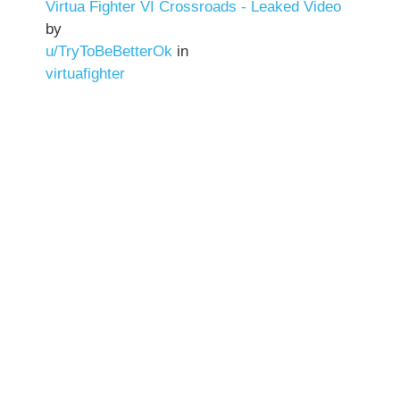
Virtua Fighter VI Crossroads - Leaked Video
by
u/TryToBeBetterOk
in
virtuafighter