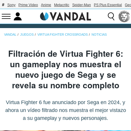
Sony
Prime Video
Anime
Metacritic
Spider-Man
PS Plus Essential
Geo
VANDAL
JUEGOS
VIRTUA FIGHTER CROSSROADS
NOTICIAS
Filtración de Virtua Fighter 6:
un gameplay nos muestra el
nuevo juego de Sega y se
revela su nombre completo
Virtua Fighter 6 fue anunciado por Sega en 2024, y
ahora un vídeo filtrado nos muestra el mejor vistazo
a su gameplay y nuevos personajes.