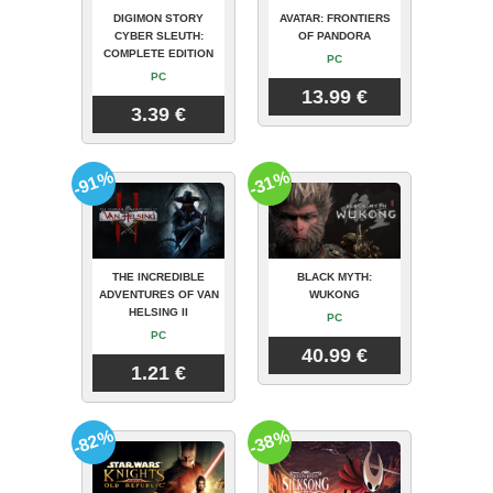
DIGIMON STORY
AVATAR: FRONTIERS
CYBER SLEUTH:
OF PANDORA
COMPLETE EDITION
PC
PC
13.99 €
3.39 €
-91%
-31%
THE INCREDIBLE
BLACK MYTH:
ADVENTURES OF VAN
WUKONG
HELSING II
PC
PC
40.99 €
1.21 €
-82%
-38%