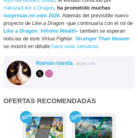
Ryu Ga Gotoku Studio
, el estudio conocido por
Yakuza/Like a Dragon
,
ha prometido muchas
sorpresas en este 2026
. Además del previsible nuevo
proyecto de
Like a Dragon
-que continuaría con el rol de
Like a Dragon: Infinite Wealth
- también se esperan
noticias de este
Virtua Fighter
.
Stranger Than Heaven
se mostró en detalle
hace unas semanas
.
Ramón Varela
REDACTOR
OFERTAS RECOMENDADAS
-91%
-53%