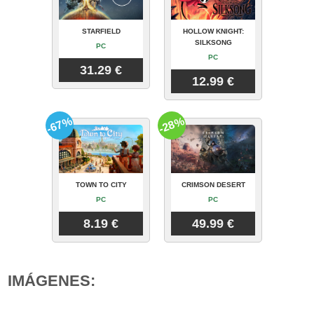
STARFIELD
HOLLOW KNIGHT:
SILKSONG
PC
PC
31.29 €
12.99 €
-67%
-28%
TOWN TO CITY
CRIMSON DESERT
PC
PC
8.19 €
49.99 €
IMÁGENES: