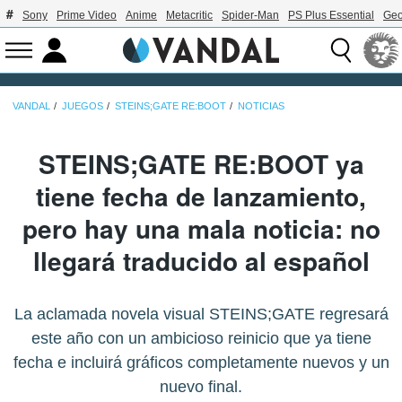
Sony
Prime Video
Anime
Metacritic
Spider-Man
PS Plus Essential
Geo
VANDAL
JUEGOS
STEINS;GATE RE:BOOT
NOTICIAS
STEINS;GATE RE:BOOT ya
tiene fecha de lanzamiento,
pero hay una mala noticia: no
llegará traducido al español
La aclamada novela visual STEINS;GATE regresará
este año con un ambicioso reinicio que ya tiene
fecha e incluirá gráficos completamente nuevos y un
nuevo final.