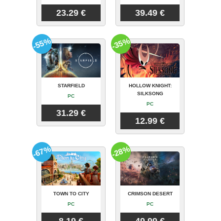
23.29 €
39.49 €
-55%
-35%
STARFIELD
HOLLOW KNIGHT:
SILKSONG
PC
PC
31.29 €
12.99 €
-67%
-28%
TOWN TO CITY
CRIMSON DESERT
PC
PC
8.19 €
49.99 €