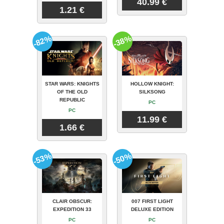
40.99 €
1.21 €
-82%
-38%
STAR WARS: KNIGHTS
HOLLOW KNIGHT:
OF THE OLD
SILKSONG
REPUBLIC
PC
PC
11.99 €
1.66 €
-53%
-50%
CLAIR OBSCUR:
007 FIRST LIGHT
EXPEDITION 33
DELUXE EDITION
PC
PC