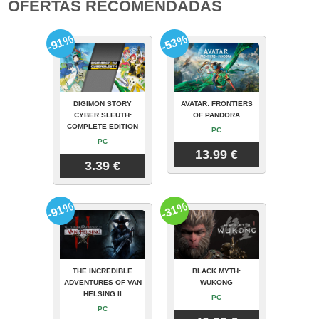
OFERTAS RECOMENDADAS
-91%
-53%
DIGIMON STORY
AVATAR: FRONTIERS
CYBER SLEUTH:
OF PANDORA
COMPLETE EDITION
PC
PC
13.99 €
3.39 €
-91%
-31%
THE INCREDIBLE
BLACK MYTH:
ADVENTURES OF VAN
WUKONG
HELSING II
PC
PC